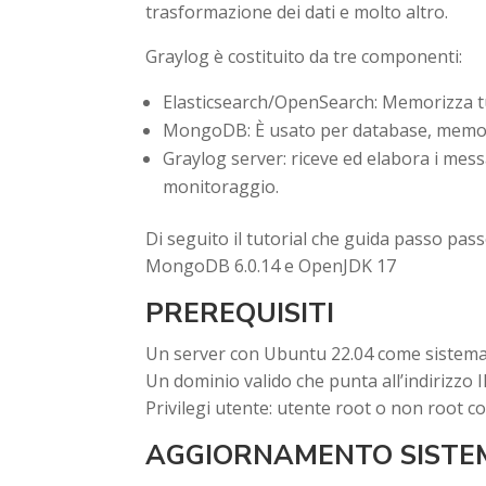
trasformazione dei dati e molto altro.
Graylog è costituito da tre componenti:
Elasticsearch/OpenSearch: Memorizza tutt
MongoDB: È usato per database, memoriz
Graylog server: riceve ed elabora i messa
monitoraggio.
Di seguito il tutorial che guida passo pass
MongoDB 6.0.14 e OpenJDK 17
PREREQUISITI
Un server con Ubuntu 22.04 come sistema
Un dominio valido che punta all’indirizzo I
Privilegi utente: utente root o non root co
AGGIORNAMENTO SISTE