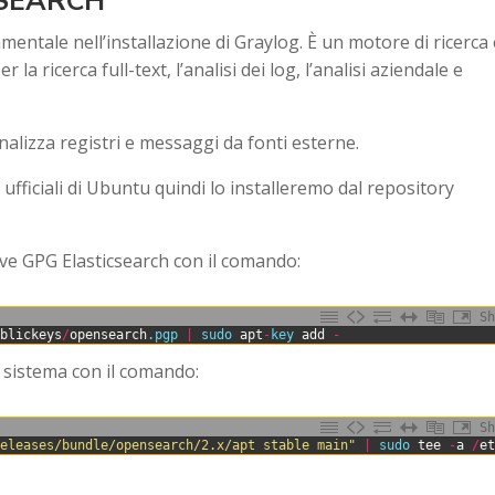
NSEARCH
tale nell’installazione di Graylog. È un motore di ricerca 
la ricerca full-text, l’analisi dei log, l’analisi aziendale e
nalizza registri e messaggi da fonti esterne.
fficiali di Ubuntu quindi lo installeremo dal repository
ave GPG Elasticsearch con il comando:
Sh
ublickeys
/
opensearch
.pgp
|
sudo 
apt
-
key 
add
-
 sistema con il comando:
Sh
releases/bundle/opensearch/2.x/apt stable main"
|
sudo 
tee
-
a
/
e