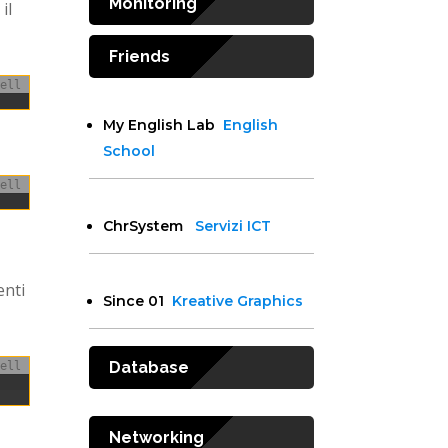
Monitoring
il
Friends
ell
My English Lab
English
School
ell
ChrSystem
Servizi ICT
enti
Since 01
Kreative Graphics
Database
ell
Networking