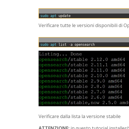
0
sudo 
apt 
update
Verificare tutte le versioni disponibili di
0
sudo 
apt 
list
-
a
opensearch
Verificare dalla lista la versione stabile
ATTENZIONE:
in questo tutorial installer