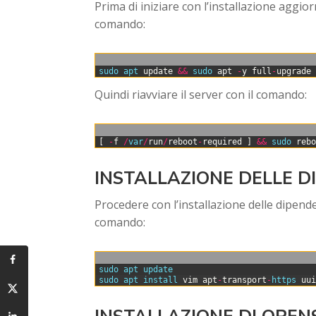
Prima di iniziare con l’installazione aggior
comando:
0
sudo 
apt 
update
&&
sudo 
apt
-
y
full
-
upgrade
Quindi riavviare il server con il comando:
0
[
-
f
/
var
/
run
/
reboot
-
required
]
&&
sudo 
reb
INSTALLAZIONE DELLE 
Procedere con l’installazione delle dipend
comando:
0
sudo 
apt 
update
1
sudo 
apt 
install 
vim
apt
-
transport
-
https 
uu