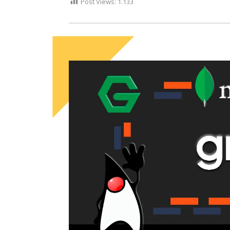
Post Views:
1.133