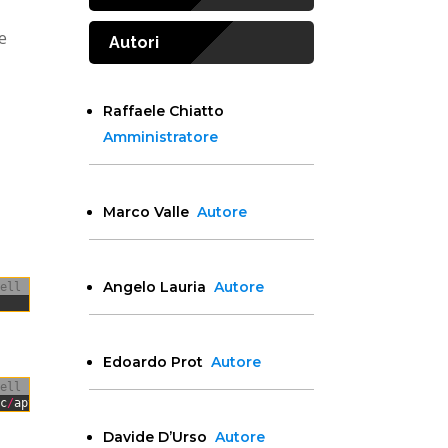
e
Autori
Raffaele Chiatto
Amministratore
Marco Valle
Autore
Angelo Lauria
Autore
ell
Edoardo Prot
Autore
ell
tc
/
apt
/
sources
.list
.d
/
opensearch
-
2.x.list
Davide D’Urso
Autore