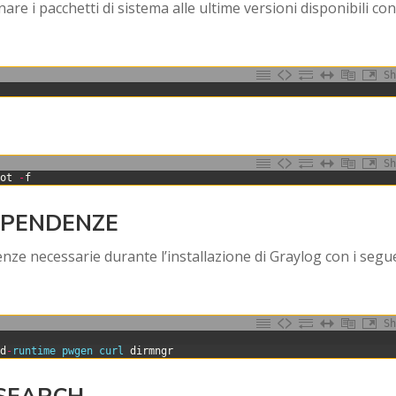
nare i pacchetti di sistema alle ultime versioni disponibili con 
Sh
Sh
oot
-
f
DIPENDENZE
enze necessarie durante l’installazione di Graylog con i segu
Sh
id
-
runtime 
pwgen 
curl 
dirmngr