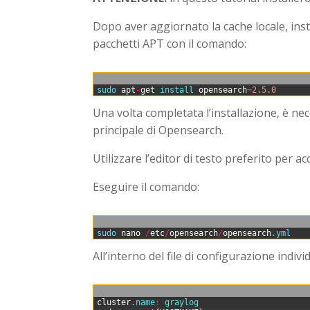
Dopo aver aggiornato la cache locale, inst
pacchetti APT con il comando:
0
sudo 
apt
-
get
install 
opensearch
=
2.5.0
Una volta completata l’installazione, è ne
principale di Opensearch.
Utilizzare l’editor di testo preferito per ac
Eseguire il comando:
0
sudo 
nano
/
etc
/
opensearch
/
opensearch
.yml
All’interno del file di configurazione indi
0
cluster
.name
:
graylog