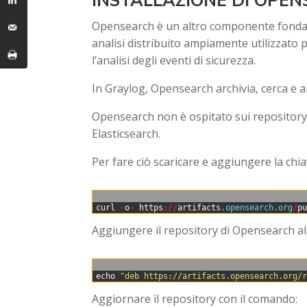
INSTALLAZIONE DI OPE
Opensearch è un altro componente fondamen
analisi distribuito ampiamente utilizzato per 
l’analisi degli eventi di sicurezza.
In Graylog, Opensearch archivia, cerca e a
Opensearch non è ospitato sui repository u
Elasticsearch.
Per fare ciò scaricare e aggiungere la chi
0
curl
-
o
-
https
:
/
/
artifacts
.opensearch
.org
/
p
Aggiungere il repository di Opensearch al
0
echo
"deb https://artifacts.opensearch.org/
Aggiornare il repository con il comando: