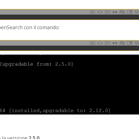
Sh
 OpenSearch con il comando:
Sh
ò la versione
2.5.0