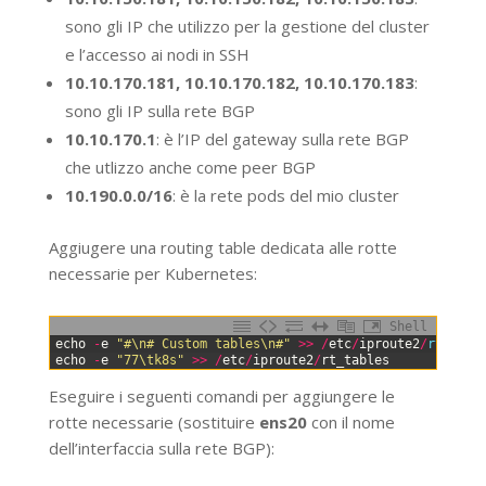
sono gli IP che utilizzo per la gestione del cluster
e l’accesso ai nodi in SSH
10.10.170.181, 10.10.170.182, 10.10.170.183
:
sono gli IP sulla rete BGP
10.10.170.1
: è l’IP del gateway sulla rete BGP
che utlizzo anche come peer BGP
10.190.0.0/16
: è la rete pods del mio cluster
Aggiugere una routing table dedicata alle rotte
necessarie per Kubernetes:
Shell
0
echo
-
e
"#\n# Custom tables\n#"
>>
/
etc
/
iproute2
/
rt_tabl
1
echo
-
e
"77\tk8s"
>>
/
etc
/
iproute2
/
rt_tables
Eseguire i seguenti comandi per aggiungere le
rotte necessarie (sostituire
ens20
con il nome
dell’interfaccia sulla rete BGP):