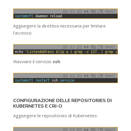
Shell
0
systemctl 
daemon
-
reload
Aggiungere la direttiva necessaria per limitare
l’accesso:
Shell
0
echo
"ListenAddress $(ip a | grep -v 127. | grep inet | 
Riavviare il servizio
ssh
:
Shell
0
systemctl 
restart 
ssh
.service
CONFIGURAZIONE DELLE REPOSITORIES DI
KUBERNETES E CRI-O
Aggiungere le repositories di Kubernetes:
Shell