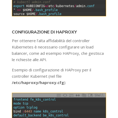
6
# kubectl admin.conf
7
export 
KUBECONFIG
=
/
etc
/
kubernetes
/
admin
.conf
8
"
>>
$HOME
/
.bash_profile
9
source
$HOME
/
.bash_profile
CONFIGURAZIONE DI HAPROXY
Per ottenere l’alta affidabilità del controller
Kubernetes è necessario configurare un load
balancer, come ad esempio HAProxy, che gestisca
le richieste alle API.
Esempio di configurazione di HAProxy per il
controller Kubernet (nel file
/etc/haproxy/haproxy.cfg
):
Shell
0
frontend 
fe_k8s_control
1
mode 
tcp
2
option 
tcplog
3
bind
:
6443
name 
k8s_control
4
default_backend 
be_k8s_control