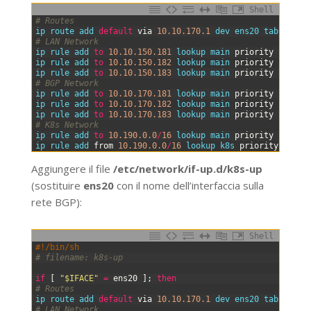
Shell
0
# Routes
1
ip 
route 
add 
default
via
10.10.170.1
dev 
ens20 
table 
k8s
2
# LAN Network
3
ip 
rule 
add 
to
10.10.150.181
lookup 
main 
priority
100
4
ip 
rule 
add 
to
10.10.150.182
lookup 
main 
priority
100
5
ip 
rule 
add 
to
10.10.150.183
lookup 
main 
priority
100
6
# BGP Network
7
ip 
rule 
add 
to
10.10.170.181
lookup 
main 
priority
100
8
ip 
rule 
add 
to
10.10.170.182
lookup 
main 
priority
100
9
ip 
rule 
add 
to
10.10.170.183
lookup 
main 
priority
100
10
# K8s Network
11
ip 
rule 
add 
to
10.190.0.0
/
16
lookup 
main 
priority
100
12
ip 
rule 
add 
from
10.190.0.0
/
16
lookup 
k8s 
priority
200
Aggiungere il file
/etc/network/if-up.d/k8s-up
(sostituire
ens20
con il nome dell’interfaccia sulla
rete BGP):
Shell
0
#!/bin/sh
1
# filename: k8s-up
2
3
if
[
"$IFACE"
=
ens20
]
;
then
4
# Routes
5
ip 
route 
add 
default
via
10.10.170.1
dev 
ens20 
table 
k8s
6
# LAN Network