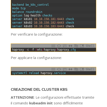
5
6
backend 
be_k8s_control
7
mode 
tcp
8
balance 
roundrobin
9
option 
log
-
health
-
checks
10
server 
k8s01
10.10.150.181
:
6443
check
11
server 
k8s02
10.10.150.182
:
6443
check
12
server 
k8s03
10.10.150.183
:
6443
check
Per verificare la configurazione:
Shell
0
haproxy
-
c
-
f
/
etc
/
haproxy
/
haproxy
.cfg
Per applicare la configurazione:
Shell
0
systemctl 
reload 
haproxy
.service
CREAZIONE DEL CLUSTER K8S
ATTENZIONE
: Le configurazioni effettuate tramite
il comando
kubeadm init
sono difficilmente