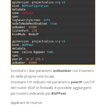
1
apiVersion
:
projectcalico
.org
/
v3
2
kind
:
BGPConfiguration
3
metadata
:
4
name
:
default
5
spec
:
6
logSeverityScreen
:
Info
7
nodeToNodeMeshEnabled
:
true
8
asNumber
:
65000
9
listenPort
:
178
10
bindMode
:
NodeIP
11
--
-
12
apiVersion
:
projectcalico
.org
/
v3
13
kind
:
BGPPeer
14
metadata
:
15
name
:
calico
-
bgppeer
-
fw01
16
spec
:
17
peerIP
:
10.17.170.1
18
asNumber
:
65000
Sostituire i due parametri
asNumber
con il numero
AS della propria rete locale.
Sostituire l’IP indicato nel parametro
peerIP
con l’IP
del router BGP (il firewall); è possibile aggiungere
più routers indicando più
BGPPeer
.
Applicare le risorse: