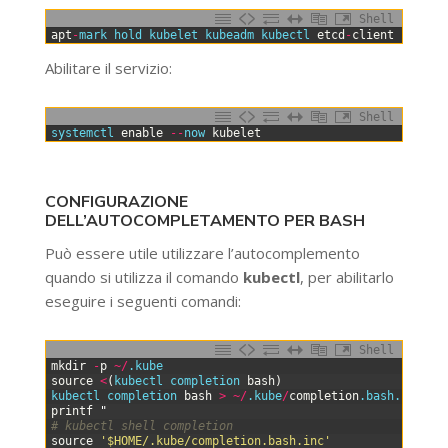
Shell
0
apt
-
mark 
hold 
kubelet 
kubeadm 
kubectl 
etcd
-
client
Abilitare il servizio:
Shell
0
systemctl 
enable
--
now 
kubelet
CONFIGURAZIONE
DELL’AUTOCOMPLETAMENTO PER BASH
Può essere utile utilizzare l’autocomplemento
quando si utilizza il comando
kubectl
, per abilitarlo
eseguire i seguenti comandi:
Shell
0
mkdir
-
p
~
/
.kube
1
source
<
(
kubectl 
completion 
bash
)
2
kubectl 
completion 
bash
>
~
/
.kube
/
completion
.bash
.inc
3
printf
"
4
# kubectl shell completion
5
source
'$HOME/.kube/completion.bash.inc'