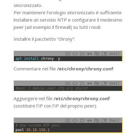
sincronizzato.
Per mantenere l’orologio sincronizzato è sufficiente
installare un servizio NTP e configurare il medesimo
peer (ad esempio il firewall) su tutti i nodi.
Installre il pacchetto “chrony”:
Shell
0
apt 
install 
chrony
-
y
Commentare nel file
/etc/chrony/chrony.conf
:
Shell
0
#pool 2.debian.pool.ntp.org iburst
Aggiungere nel file
/etc/chrony/chrony.conf
(sostituire l’IP con l’IP del proprio peer):
Shell
0
# Use custom NTP pool
1
pool
10.10.150.1