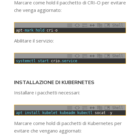
Marcare come hold il pacchetto di CRI-O per evitare
che venga aggiornato:
Shell
0
apt
-
mark 
hold 
cri
-
o
Abilitare il servizio:
Shell
0
systemctl 
start 
crio
.service
INSTALLAZIONE DI KUBERNETES
Installare i pacchetti necessari:
Shell
0
apt 
install 
kubelet 
kubeadm 
kubectl 
socat
-
y
Marcare come hold di pacchetti di Kubernetes per
evitare che vengano aggiornati: