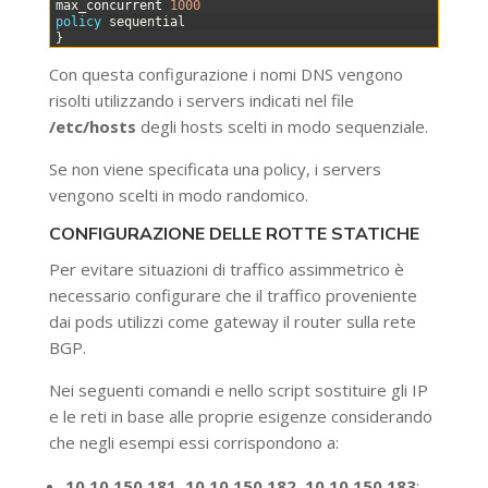
1
max
_
concurrent
1000
2
policy 
sequential
3
}
Con questa configurazione i nomi DNS vengono
risolti utilizzando i servers indicati nel file
/etc/hosts
degli hosts scelti in modo sequenziale.
Se non viene specificata una policy, i servers
vengono scelti in modo randomico.
CONFIGURAZIONE DELLE ROTTE STATICHE
Per evitare situazioni di traffico assimmetrico è
necessario configurare che il traffico proveniente
dai pods utilizzi come gateway il router sulla rete
BGP.
Nei seguenti comandi e nello script sostituire gli IP
e le reti in base alle proprie esigenze considerando
che negli esempi essi corrispondono a:
10.10.150.181, 10.10.150.182, 10.10.150.183
: