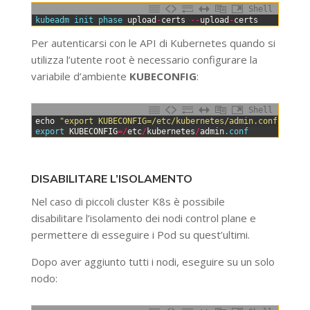
Shell
0
kubeadm 
init 
phase 
upload
-
certs
--
upload
-
certs
Per autenticarsi con le API di Kubernetes quando si
utilizza l’utente root è necessario configurare la
variabile d’ambiente
KUBECONFIG
:
Shell
0
echo
"export KUBECONFIG=/etc/kubernetes/admin.conf"
>>
/
1
export 
KUBECONFIG
=
/
etc
/
kubernetes
/
admin
.conf
DISABILITARE L’ISOLAMENTO
Nel caso di piccoli cluster K8s è possibile
disabilitare l’isolamento dei nodi control plane e
permettere di esseguire i Pod su quest’ultimi.
Dopo aver aggiunto tutti i nodi, eseguire su un solo
nodo: