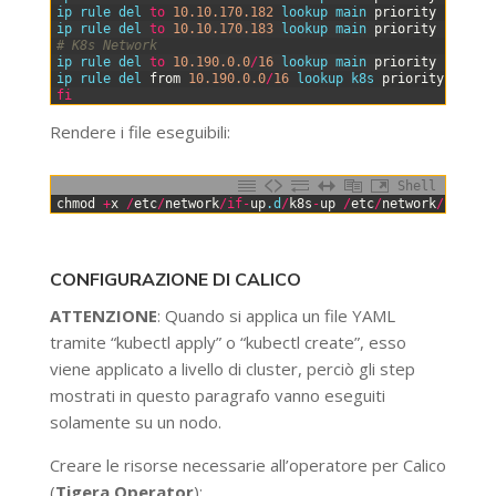
10
ip 
rule 
del 
to
10.10.170.182
lookup 
main 
priority
100
11
ip 
rule 
del 
to
10.10.170.183
lookup 
main 
priority
100
12
# K8s Network
13
ip 
rule 
del 
to
10.190.0.0
/
16
lookup 
main 
priority
100
14
ip 
rule 
del 
from
10.190.0.0
/
16
lookup 
k8s 
priority
200
15
fi
Rendere i file eseguibili:
Shell
0
chmod
+
x
/
etc
/
network
/
if
-
up
.d
/
k8s
-
up
/
etc
/
network
/
if
-
dow
CONFIGURAZIONE DI CALICO
ATTENZIONE
: Quando si applica un file YAML
tramite “kubectl apply” o “kubectl create”, esso
viene applicato a livello di cluster, perciò gli step
mostrati in questo paragrafo vanno eseguiti
solamente su un nodo.
Creare le risorse necessarie all’operatore per Calico
(
Tigera Operator
):