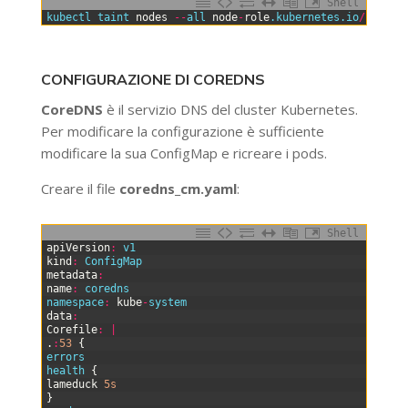
Shell
0
kubectl 
taint 
nodes
--
all 
node
-
role
.kubernetes
.io
/
contro
CONFIGURAZIONE DI COREDNS
CoreDNS
è il servizio DNS del cluster Kubernetes.
Per modificare la configurazione è sufficiente
modificare la sua ConfigMap e ricreare i pods.
Creare il file
coredns_cm.yaml
:
Shell
0
apiVersion
:
v1
1
kind
:
ConfigMap
2
metadata
:
3
name
:
coredns
4
namespace
:
kube
-
system
5
data
:
6
Corefile
:
|
7
.
:
53
{
8
errors
9
health
{
10
lameduck
5s
11
}