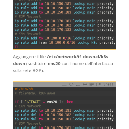
7
ip 
rule 
add 
to
10.10.150.181
lookup 
main 
priority
100
8
ip 
rule 
add 
to
10.10.150.182
lookup 
main 
priority
100
9
ip 
rule 
add 
to
10.10.150.183
lookup 
main 
priority
100
10
# BGP Network
11
ip 
rule 
add 
to
10.10.170.181
lookup 
main 
priority
100
12
ip 
rule 
add 
to
10.10.170.182
lookup 
main 
priority
100
13
ip 
rule 
add 
to
10.10.170.183
lookup 
main 
priority
100
14
# K8s Network
15
ip 
rule 
add 
to
10.190.0.0
/
16
lookup 
main 
priority
100
16
ip 
rule 
add 
from
10.190.0.0
/
16
lookup 
k8s 
priority
200
17
fi
Aggiungere il file
/etc/network/if-down.d/k8s-
down
(sostituire
ens20
con il nome dell’interfaccia
sulla rete BGP):
Shell
0
#!/bin/sh
1
# filename: k8s-down
2
3
if
[
"$IFACE"
=
ens20
]
;
then
4
# LAN Network
5
ip 
rule 
del 
to
10.10.150.181
lookup 
main 
priority
100
6
ip 
rule 
del 
to
10.10.150.182
lookup 
main 
priority
100
7
ip 
rule 
del 
to
10.10.150.183
lookup 
main 
priority
100
8
# BGP Network
9
ip 
rule 
del 
to
10.10.170.181
lookup 
main 
priority
100