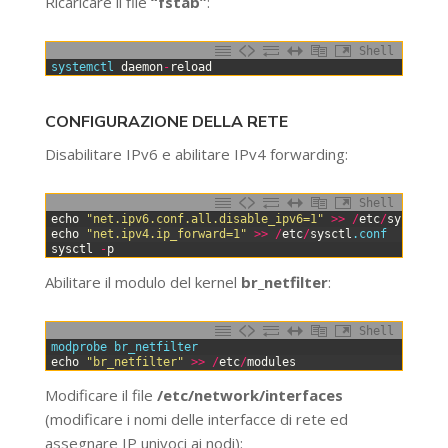
Ricaricare il file
“fstab”
:
Shell
0
systemctl 
daemon
-
reload
CONFIGURAZIONE DELLA RETE
Disabilitare IPv6 e abilitare IPv4 forwarding:
Shell
0
echo
"net.ipv6.conf.all.disable_ipv6=1"
>>
/
etc
/
sysctl
.c
1
echo
"net.ipv4.ip_forward=1"
>>
/
etc
/
sysctl
.conf
2
sysctl
-
p
Abilitare il modulo del kernel
br_netfilter
:
Shell
0
modprobe 
br_netfilter
1
echo
"br_netfilter"
>>
/
etc
/
modules
Modificare il file
/etc/network/interfaces
(modificare i nomi delle interfacce di rete ed
assegnare IP univoci ai nodi):