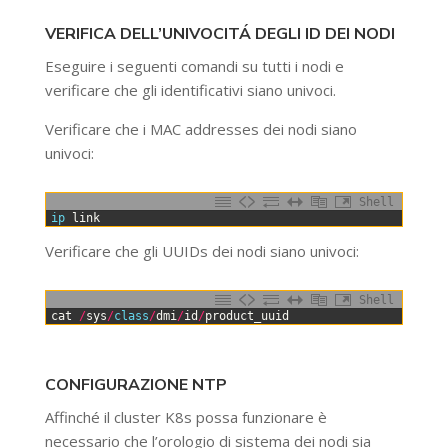
VERIFICA DELL’UNIVOCITÁ DEGLI ID DEI NODI
Eseguire i seguenti comandi su tutti i nodi e
verificare che gli identificativi siano univoci.
Verificare che i MAC addresses dei nodi siano
univoci:
Shell
0
ip 
link
Verificare che gli UUIDs dei nodi siano univoci:
Shell
0
cat
/
sys
/
class
/
dmi
/
id
/
product_uuid
CONFIGURAZIONE NTP
Affinché il cluster K8s possa funzionare è
necessario che l’orologio di sistema dei nodi sia