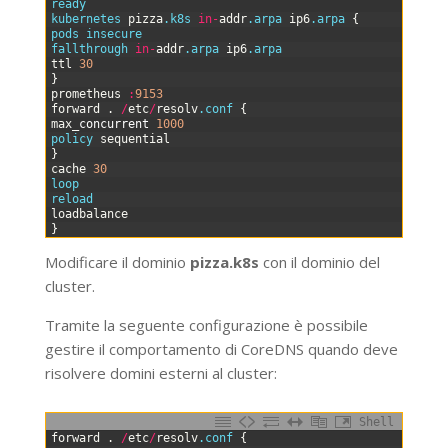
12
ready
13
kubernetes 
pizza
.k8s
in
-
addr
.arpa
ip6
.arpa
{
14
pods 
insecure
15
fallthrough 
in
-
addr
.arpa
ip6
.arpa
16
ttl
30
17
}
18
prometheus
:
9153
19
forward
.
/
etc
/
resolv
.conf
{
20
max
_
concurrent
1000
21
policy 
sequential
22
}
23
cache
30
24
loop
25
reload
26
loadbalance
27
}
Modificare il dominio
pizza.k8s
con il dominio del
cluster.
Tramite la seguente configurazione è possibile
gestire il comportamento di CoreDNS quando deve
risolvere domini esterni al cluster:
Shell
0
forward
.
/
etc
/
resolv
.conf
{