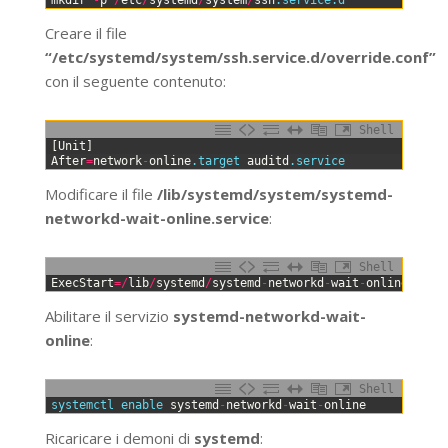
Creare il file
“/etc/systemd/system/ssh.service.d/override.conf”
con il seguente contenuto:
Shell
0
[
Unit
]
1
After
=
network
-
online
.target
auditd
.service
Modificare il file
/lib/systemd/system/systemd-
networkd-wait-online.service
:
Shell
0
ExecStart
=
/
lib
/
systemd
/
systemd
-
networkd
-
wait
-
online
--
in
Abilitare il servizio
systemd-networkd-wait-
online
:
Shell
0
systemctl 
enable 
systemd
-
networkd
-
wait
-
online
Ricaricare i demoni di
systemd
: