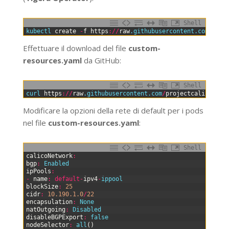
Shell
0
kubectl 
create
-
f
https
:
/
/
raw
.githubusercontent
.com
/
proj
Effettuare il download del file
custom-
resources.yaml
da GitHub:
Shell
0
curl 
https
:
/
/
raw
.githubusercontent
.com
/
projectcalico
/
cal
Modificare la opzioni della rete di default per i pods
nel file
custom-resources.yaml
:
Shell
0
calicoNetwork
:
1
bgp
:
Enabled
2
ipPools
:
3
-
name
:
default
-
ipv4
-
ippool
4
blockSize
:
25
5
cidr
:
10.190.1.0
/
22
6
encapsulation
:
None
7
natOutgoing
:
Disabled
8
disableBGPExport
:
false
9
nodeSelector
:
all
(
)