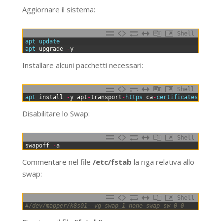
Aggiornare il sistema:
Shell
0
apt 
update
1
apt 
upgrade
-
y
Installare alcuni pacchetti necessari:
Shell
0
apt 
install
-
y
apt
-
transport
-
https 
ca
-
certificates 
curl 
Disabilitare lo Swap:
Shell
0
swapoff
-
a
Commentare nel file
/etc/fstab
la riga relativa allo
swap:
Shell
0
#/dev/mapper/k8s01--vg-swap_1 none swap sw 0 0