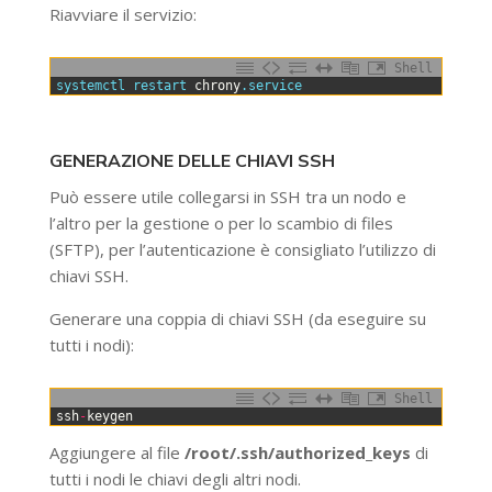
Riavviare il servizio:
Shell
0
systemctl 
restart 
chrony
.service
GENERAZIONE DELLE CHIAVI SSH
Può essere utile collegarsi in SSH tra un nodo e
l’altro per la gestione o per lo scambio di files
(SFTP), per l’autenticazione è consigliato l’utilizzo di
chiavi SSH.
Generare una coppia di chiavi SSH (da eseguire su
tutti i nodi):
Shell
0
ssh
-
keygen
Aggiungere al file
/root/.ssh/authorized_keys
di
tutti i nodi le chiavi degli altri nodi.