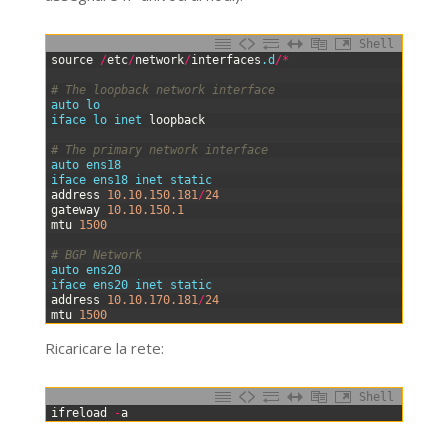
Shell
0
source
/
etc
/
network
/
interfaces
.d
/
*
1
2
# The loopback network interface
3
auto 
lo
4
iface 
lo 
inet 
loopback
5
6
# The primary network interface
7
auto 
ens18
8
iface 
ens18 
inet 
static
9
address
10.10.150.181
/
24
10
gateway
10.10.150.1
11
mtu
1500
12
13
# BGP Network
14
auto 
ens20
15
iface 
ens20 
inet 
static
16
address
10.10.170.181
/
24
17
mtu
1500
Ricaricare la rete:
Shell
0
ifreload
-
a