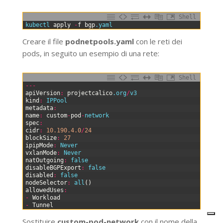
Shell
0
kubectl 
apply
-
f
bgp
.yaml
Creare il file
podnetpools.yaml
con le reti dei
pods, in seguito un esempio di una rete:
Shell
0
--
-
1
apiVersion
:
projectcalico
.org
/
v3
2
kind
:
IPPool
3
metadata
:
4
name
:
custom
-
pod
-
network
5
spec
:
6
cidr
:
10.190.4.0
/
24
7
blockSize
:
27
8
ipipMode
:
Never
9
vxlanMode
:
Never
10
natOutgoing
:
false
11
disableBGPExport
:
false
12
disabled
:
false
13
nodeSelector
:
all
(
)
14
allowedUses
:
15
-
Workload
16
-
Tunnel
Sostituire
custom-pod-network
con il nome della