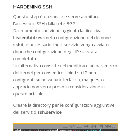
HARDENING SSH
Questo step è opzionale e serve a limitare
l’accesso in SSH dalla rete BGP.
Dal momento che viene aggiunta la direttiva
ListenAddress
nella configurazione del demone
sshd
, è necessario che il servizio venga avviato
dopo che configurazione degli IP sia stata
completata.
Un’alternativa consiste nel modificare un parametro
del kernel per consentire il bind su IP non
configurati su nessuna interfaccia, ma questo
approcio non verrà preso in considerazione in
questo articolo.
Creare la directory per le configurazioni aggiuntive
del servizio
ssh.service
:
Shell
0
mkdir
-
p
/
etc
/
systemd
/
system
/
ssh
.service
.d