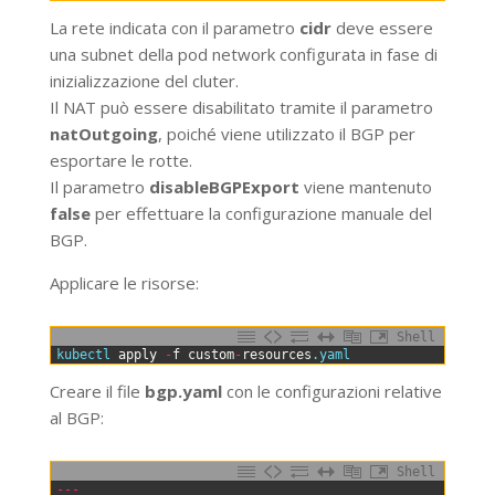
La rete indicata con il parametro
cidr
deve essere
una subnet della pod network configurata in fase di
inizializzazione del cluter.
Il NAT può essere disabilitato tramite il parametro
natOutgoing
, poiché viene utilizzato il BGP per
esportare le rotte.
Il parametro
disableBGPExport
viene mantenuto
false
per effettuare la configurazione manuale del
BGP.
Applicare le risorse:
Shell
0
kubectl 
apply
-
f
custom
-
resources
.yaml
Creare il file
bgp.yaml
con le configurazioni relative
al BGP:
Shell
0
--
-