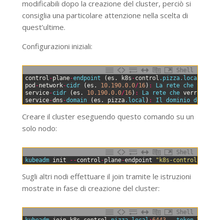
modificabili dopo la creazione del cluster, perciò si
consiglia una particolare attenzione nella scelta di
quest’ultime.
Configurazioni iniziali:
Shell
0
control
-
plane
-
endpoint
(
es
.
k8s
-
control
.pizza
.local
:
6443
1
pod
-
network
-
cidr
(
es
.
10.190.0.0
/
16
)
:
La 
rete 
che 
tramit
2
service
-
cidr
(
es
.
10.190.0.0
/
16
)
:
La 
rete 
che 
verr
à
util
3
service
-
dns
-
domain
(
es
.
pizza
.local
)
:
Il 
dominio 
del 
clu
Creare il cluster eseguendo questo comando su un
solo nodo:
Shell
0
kubeadm 
init
--
control
-
plane
-
endpoint
"k8s-control.pizza
Sugli altri nodi effettuare il join tramite le istruzioni
mostrate in fase di creazione del cluster:
Shell
0
kubeadm 
join
k8s
-
control
.pizza
.local
:
6443
--
token 
TOKEN
-