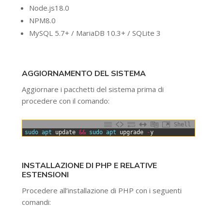
Node.js18.0
NPM8.0
MySQL 5.7+ / MariaDB 10.3+ / SQLite 3
AGGIORNAMENTO DEL SISTEMA
Aggiornare i pacchetti del sistema prima di
procedere con il comando:
Shell
0
sudo 
apt 
update
&&
sudo 
apt 
upgrade
-
y
INSTALLAZIONE DI PHP E RELATIVE
ESTENSIONI
Procedere all’installazione di PHP con i seguenti
comandi: