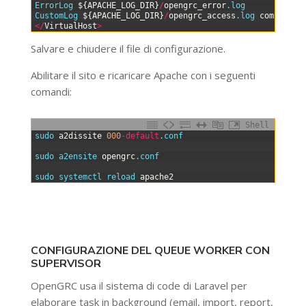
10
ErrorLog
$
{
APACHE_LOG_DIR
}
/
opengrc_error
.log
11
CustomLog
$
{
APACHE_LOG_DIR
}
/
opengrc_access
.log
combined
12
<
/
VirtualHost
>
Salvare e chiudere il file di configurazione.
Abilitare il sito e ricaricare Apache con i seguenti
comandi:
Shell
0
sudo 
a2dissite
000
-
default
.conf
1
2
sudo 
a2ensite 
opengrc
.conf
3
4
sudo 
systemctl 
reload 
apache2
CONFIGURAZIONE DEL QUEUE WORKER CON
SUPERVISOR
OpenGRC usa il sistema di code di Laravel per
elaborare task in background (email, import, report,