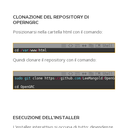
CLONAZIONE DEL REPOSITORY DI
OPERNGRC
Posizionarsi nella cartella html con il comando:
Shell
0
cd
/
var
/
www
/
html
Quindi clonare il repository con il comando:
Shell
0
sudo 
git 
clone
https
:
/
/
github
.com
/
LeeMangold
/
OpenGRC
.git
1
2
cd
OpenGRC
ESECUZIONE DELL’INSTALLER
L’installer interattivo si occupa di tutto: dipendenze,