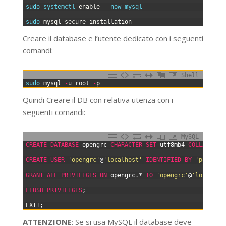
2
sudo 
systemctl 
enable
--
now 
mysql
3
4
sudo 
mysql_secure_installation
Creare il database e l’utente dedicato con i seguenti
comandi:
Shell
0
sudo 
mysql
-
u
root
-
p
Quindi Creare il DB con relativa utenza con i
seguenti comandi:
MySQL
0
CREATE
DATABASE
opengrc
CHARACTER SET
utf8mb4
COLLATE
ut
1
2
CREATE USER
'opengrc'
@
'localhost'
IDENTIFIED BY
'passwor
3
4
GRANT
ALL
PRIVILEGES
ON
opengrc.*
TO
'opengrc'
@
'localhos
5
6
FLUSH
PRIVILEGES
;
7
8
EXIT
;
ATTENZIONE
: Se si usa MySQL il database deve