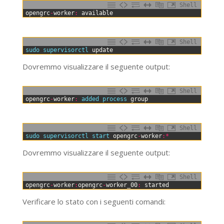
Shell
0
opengrc
-
worker
:
available
Shell
0
sudo 
supervisorctl 
update
Dovremmo visualizzare il seguente output:
Shell
0
opengrc
-
worker
:
added 
process 
group
Shell
0
sudo 
supervisorctl 
start 
opengrc
-
worker
:
*
Dovremmo visualizzare il seguente output:
Shell
0
opengrc
-
worker
:
opengrc
-
worker_00
:
started
Verificare lo stato con i seguenti comandi: