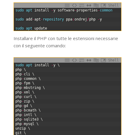
Shell
0
sudo 
apt 
install
-
y
software
-
properties
-
common
1
2
sudo 
add
-
apt
-
repository 
ppa
:
ondrej
/
php
-
y
3
4
sudo 
apt 
update
Installare il PHP con tutte le estensioni necessarie
con il seguente comando:
Shell
0
sudo 
apt 
install
-
y
\
1
php
\
2
php
-
cli
\
3
php
-
common
\
4
php
-
fpm
\
5
php
-
mbstring
\
6
php
-
xml
\
7
php
-
curl
\
8
php
-
zip
\
9
php
-
gd
\
10
php
-
bcmath
\
11
php
-
intl
\
12
php
-
sqlite3
\
13
php
-
mysql
\
14
unzip
\
15
git
\