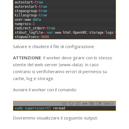
3
autostart
=
true
4
autorestart
=
true
5
stopasgroup
=
true
6
killasgroup
=
true
7
user
=
www
-
data
8
numprocs
=
1
9
redirect_stderr
=
true
10
stdout_logfile
=
/
var
/
www
/
html
/
OpenGRC
/
storage
/
logs
/
worker
11
stopwaitsecs
=
3600
Salvare e chiudere il file di configurazione
ATTENZIONE
: Il worker deve girare con lo stesso
utente del web server (www-data). In caso
contrario si verificheranno errori di permessi su
cache, log e storage.
Avviare il worker con il comando:
Shell
0
sudo 
supervisorctl 
reread
Dovremmo visualizzare il seguente output: