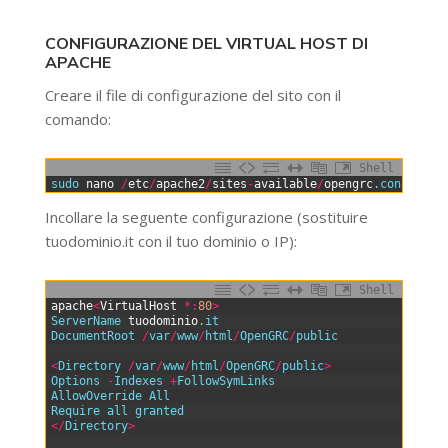
CONFIGURAZIONE DEL VIRTUAL HOST DI
APACHE
Creare il file di configurazione del sito con il
comando:
Shell
0
sudo 
nano
/
etc
/
apache2
/
sites
-
available
/
opengrc
.conf
Incollare la seguente configurazione (sostituire
tuodominio.it con il tuo dominio o IP):
Shell
0
apache
<
VirtualHost
*
:
80
>
1
ServerName 
tuodominio
.it
2
DocumentRoot
/
var
/
www
/
html
/
OpenGRC
/
public
3
4
<
Directory
/
var
/
www
/
html
/
OpenGRC
/
public
>
5
Options
-
Indexes
+
FollowSymLinks
6
AllowOverride
All
7
Require
all
granted
8
<
/
Directory
>
9