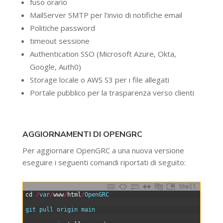
fuso orario
MailServer SMTP per l’invio di notifiche email
Politiche password
timeout sessione
Authentication SSO (Microsoft Azure, Okta,
Google, Auth0)
Storage locale o AWS S3 per i file allegati
Portale pubblico per la trasparenza verso clienti
AGGIORNAMENTI DI OPENGRC
Per aggiornare OpenGRC a una nuova versione
eseguire i seguenti comandi riportati di seguito:
Shell
0
cd
/
var
/
www
/
html
/
OpenGRC
1
2
git 
pull 
origin 
main
3