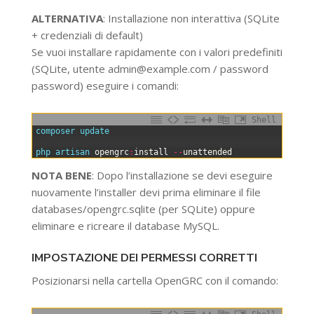
ALTERNATIVA
: Installazione non interattiva (SQLite
+ credenziali di default)
Se vuoi installare rapidamente con i valori predefiniti
(SQLite, utente
admin@example.com
/ password
password) eseguire i comandi:
Shell
0
composer 
update
1
2
php 
artisan 
opengrc
:
install
--
unattended
NOTA BENE
: Dopo l’installazione se devi eseguire
nuovamente l’installer devi prima eliminare il file
databases/opengrc.sqlite (per SQLite) oppure
eliminare e ricreare il database MySQL.
IMPOSTAZIONE DEI PERMESSI CORRETTI
Posizionarsi nella cartella OpenGRC con il comando: