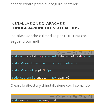
essere creato prima di eseguire l’installer.
INSTALLAZIONE DI APACHE E
CONFIGURAZIONE DEL VIRTUAL HOST
Installare Apache e il modulo per PHP-FPM con i
seguenti comandi:
Shell
0
sudo 
apt 
install
-
y
apache2 
libapache2
-
mod
-
fcgid
1
2
sudo 
a2enmod 
rewrite 
proxy_fcgi 
setenvif
3
4
sudo 
a2enconf 
php8
.
5
-
fpm
5
6
sudo 
systemctl 
enable
--
now 
apache2
Creare la directory di installazione con il comando:
Shell
0
sudo 
mkdir
-
p
/
var
/
www
/
html