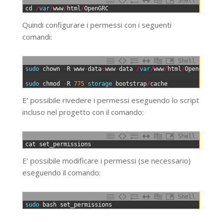
Shell
0
cd
/
var
/
www
/
html
/
OpenGRC
Quindi configurare i permessi con i seguenti
comandi:
Shell
0
sudo 
chown
-
R
www
-
data
:
www
-
data
/
var
/
www
/
html
/
OpenGRC
/
ve
1
2
sudo 
chmod
-
R
775
storage 
bootstrap
/
cache
E’ possibile rivedere i permessi eseguendo lo script
incluso nel progetto con il comando:
Shell
0
cat
set_permissions
E’ possibile modificare i permessi (se necessario)
eseguendo il comando:
Shell
0
sudo 
bash
set_permissions