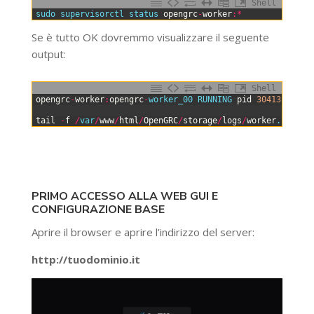
Shell
0
sudo 
supervisorctl 
status 
opengrc
-
worker
:
*
Se è tutto OK dovremmo visualizzare il seguente
output:
Shell
0
opengrc
-
worker
:
opengrc
-
worker_00 
RUNNING 
pid
30413
,
upti
1
2
tail
-
f
/
var
/
www
/
html
/
OpenGRC
/
storage
/
logs
/
worker
.log
PRIMO ACCESSO ALLA WEB GUI E
CONFIGURAZIONE BASE
Aprire il browser e aprire l’indirizzo del server:
http://tuodominio.it