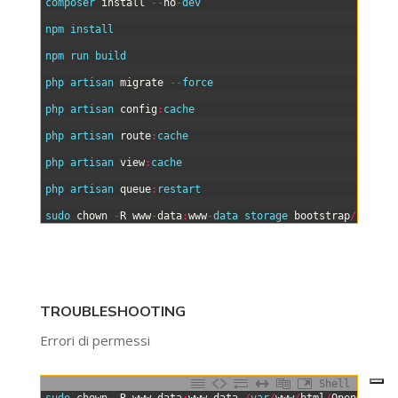
4
composer 
install
--
no
-
dev
5
6
npm 
install
7
8
npm 
run 
build
9
10
php 
artisan 
migrate
--
force
11
12
php 
artisan 
config
:
cache
13
14
php 
artisan 
route
:
cache
15
16
php 
artisan 
view
:
cache
17
18
php 
artisan 
queue
:
restart
19
20
sudo 
chown
-
R
www
-
data
:
www
-
data 
storage 
bootstrap
/
cache
TROUBLESHOOTING
Errori di permessi
Shell