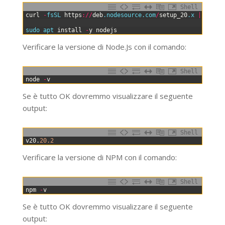
Shell
0
curl
-
fsSL 
https
:
/
/
deb
.nodesource
.com
/
setup_20
.x
|
sudo
1
2
sudo 
apt 
install
-
y
nodejs
Verificare la versione di Node.Js con il comando:
Shell
0
node
-
v
Se è tutto OK dovremmo visualizzare il seguente
output:
Shell
0
v20
.
20.2
Verificare la versione di NPM con il comando:
Shell
0
npm
-
v
Se è tutto OK dovremmo visualizzare il seguente
output: