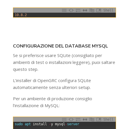
Shell
0
10.8.2
CONFIGURAZIONE DEL DATABASE MYSQL
Se si preferisce usare SQLite (consigliato per
ambienti di test o installazioni leggere), puoi saltare
questo step.
L’installer di OpenGRC configura SQLite
automaticamente senza ulteriori setup.
Per un ambiente di produzione consiglio
l’installazione di MySQL:
Shell
0
sudo 
apt 
install
-
y
mysql
-
server
1