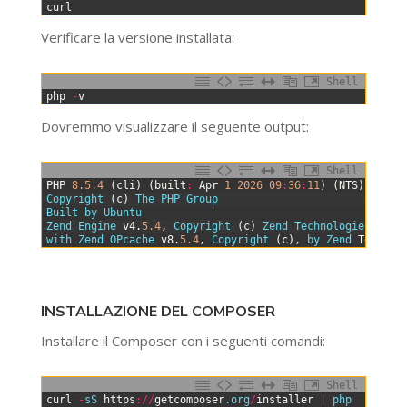
16
curl
Verificare la versione installata:
Shell
0
php
-
v
Dovremmo visualizzare il seguente output:
Shell
0
PHP
8.5.4
(
cli
)
(
built
:
Apr
1
2026
09
:
36
:
11
)
(
NTS
)
1
Copyright
(
c
)
The 
PHP 
Group
2
Built 
by 
Ubuntu
3
Zend 
Engine 
v4
.
5.4
,
Copyright
(
c
)
Zend 
Technologies
4
with 
Zend 
OPcache 
v8
.
5.4
,
Copyright
(
c
)
,
by 
Zend 
Technol
INSTALLAZIONE DEL COMPOSER
Installare il Composer con i seguenti comandi:
Shell
0
curl
-
sS 
https
:
/
/
getcomposer
.org
/
installer
|
php