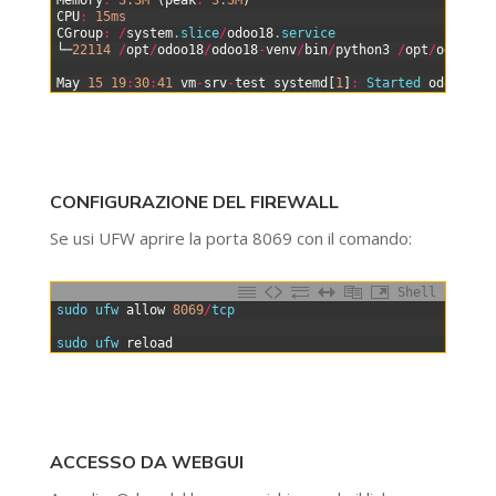
7
CPU
:
15ms
8
CGroup
:
/
system
.slice
/
odoo18
.service
9
└─
22114
/
opt
/
odoo18
/
odoo18
-
venv
/
bin
/
python3
/
opt
/
odoo18
/
10
11
May
15
19
:
30
:
41
vm
-
srv
-
test
systemd
[
1
]
:
Started 
odoo18
.s
CONFIGURAZIONE DEL FIREWALL
Se usi UFW aprire la porta 8069 con il comando:
Shell
0
sudo 
ufw 
allow
8069
/
tcp
1
2
sudo 
ufw 
reload
ACCESSO DA WEBGUI