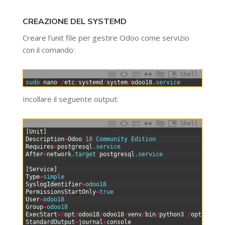
CREAZIONE DEL SYSTEMD
Creare l’unit file per gestire Odoo come servizio
con il comando:
Shell
0
sudo 
nano
/
etc
/
systemd
/
system
/
odoo18
.service
Incollare il seguente output:
Shell
0
[
Unit
]
1
Description
=
Odoo
18
Community 
Edition
2
Requires
=
postgresql
.service
3
After
=
network
.target
postgresql
.service
4
5
[
Service
]
6
Type
=
simple
7
SyslogIdentifier
=
odoo18
8
PermissionsStartOnly
=
true
9
User
=
odoo18
10
Group
=
odoo18
11
ExecStart
=
/
opt
/
odoo18
/
odoo18
-
venv
/
bin
/
python3
/
opt
/
odoo1
12
StandardOutput
=
journal
+
console