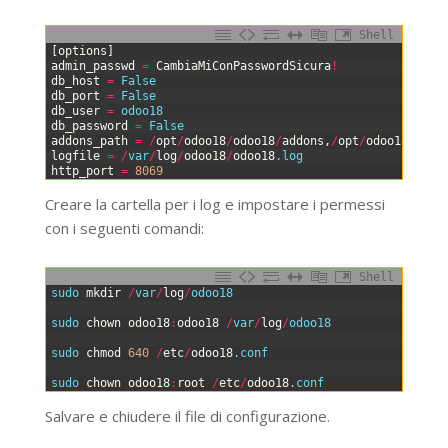
Shell
0
[
options
]
1
admin_passwd
=
CambiaMiConPasswordSicura
!
2
db_host
=
False
3
db_port
=
False
4
db_user
=
odoo18
5
db_password
=
False
6
addons_path
=
/
opt
/
odoo18
/
odoo18
/
addons
,
/
opt
/
odoo18
/
odoo
7
logfile
=
/
var
/
log
/
odoo18
/
odoo18
.log
8
http_port
=
8069
Creare la cartella per i log e impostare i permessi
con i seguenti comandi:
Shell
0
sudo 
mkdir
/
var
/
log
/
odoo18
1
2
sudo 
chown
odoo18
:
odoo18
/
var
/
log
/
odoo18
3
4
sudo 
chmod
640
/
etc
/
odoo18
.conf
5
6
sudo 
chown
odoo18
:
root
/
etc
/
odoo18
.conf
Salvare e chiudere il file di configurazione.