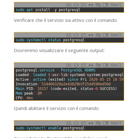
Shell
0
sudo 
apt 
install
-
y
postgresql
Verificare che il servizio sia attivo con il comando:
Shell
0
sudo 
systemctl 
status 
postgresql
Dovremmo visualizzare il seguente output:
Shell
0
postgresql
.service
-
PostgreSQL 
RDBMS
1
Loaded
:
loaded
(
/
usr
/
lib
/
systemd
/
system
/
postgresql
.servi
2
Active
:
active
(
exited
)
since 
Fri
2026
-
05
-
15
18
:
59
:
24
UT
3
Invocation
:
514460320a2e43829b3f254d590ed50d
4
Main 
PID
:
10157
(
code
=
exited
,
status
=
0
/
SUCCESS
)
5
Mem 
peak
:
2M
6
CPU
:
4ms
Quindi abilitare il servizio con il comando:
Shell
0
sudo 
systemctl 
enable 
postgresql