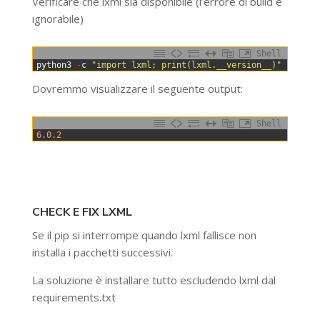
Verificare che lxml sia disponibile (l’errore di build è
ignorabile)
Shell
0
python3
-
c
"import lxml; print(lxml.__version__)"
Dovremmo visualizzare il seguente output:
Shell
0
6.0.2
CHECK E FIX LXML
Se il pip si interrompe quando lxml fallisce non
installa i pacchetti successivi.
La soluzione è installare tutto escludendo lxml dal
requirements.txt