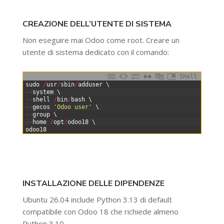
CREAZIONE DELL’UTENTE DI SISTEMA
Non eseguire mai Odoo come root. Creare un
utente di sistema dedicato con il comando:
Shell
0
sudo
/
usr
/
sbin
/
adduser
\
1
--
system
\
2
--
shell
/
bin
/
bash
\
3
--
gecos
'Odoo user'
\
4
--
group
\
5
--
home
/
opt
/
odoo18
\
6
odoo18
INSTALLAZIONE DELLE DIPENDENZE
Ubuntu 26.04 include Python 3.13 di default
compatibile con Odoo 18 che richiede almeno
Python 3.10.