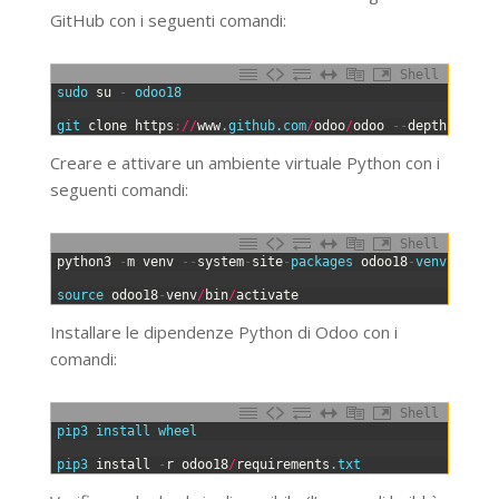
GitHub con i seguenti comandi:
Shell
0
sudo 
su
-
odoo18
1
2
git 
clone
https
:
/
/
www
.github
.com
/
odoo
/
odoo
--
depth
1
--
b
Creare e attivare un ambiente virtuale Python con i
seguenti comandi:
Shell
0
python3
-
m
venv
--
system
-
site
-
packages 
odoo18
-
venv
1
2
source 
odoo18
-
venv
/
bin
/
activate
Installare le dipendenze Python di Odoo con i
comandi:
Shell
0
pip3 
install 
wheel
1
2
pip3 
install
-
r
odoo18
/
requirements
.txt