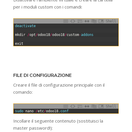
per i moduli custom con i comandi:
Shell
0
deactivate
1
2
mkdir
/
opt
/
odoo18
/
odoo18
/
custom
-
addons
3
4
exit
FILE DI CONFIGURAZIONE
Creare il file di configurazione principale con il
comando:
Shell
0
sudo 
nano
/
etc
/
odoo18
.conf
Incollare il seguente contenuto (sostituisci la
master password!):