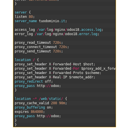
2
}
3
4
server
{
5
listen
80
;
6
server_name 
tuodominio
.it
;
7
8
access_log
/
var
/
log
/
nginx
/
odoo18
.access
.log
;
9
error_log
/
var
/
log
/
nginx
/
odoo18
.error
.log
;
10
11
proxy_read
_
timeout
720s
;
12
proxy_connect
_
timeout
720s
;
13
proxy_send
_
timeout
720s
;
14
15
location
/
{
16
proxy_set
_
header
X
-
Forwarded
-
Host
$host
;
17
proxy_set
_
header
X
-
Forwarded
-
For
$proxy_add_x_forwarded_
18
proxy_set
_
header
X
-
Forwarded
-
Proto
$scheme
;
19
proxy_set
_
header
X
-
Real
-
IP
$remote_addr
;
20
proxy_redirect 
off
;
21
proxy_pass 
http
:
/
/
odoo
;
22
}
23
24
location
~
*
/
web
/
static
/
{
25
proxy_cache
_
valid
200
90m
;
26
proxy_buffering 
on
;
27
expires
864000
;
28
proxy_pass 
http
:
/
/
odoo
;
29
}
30
}