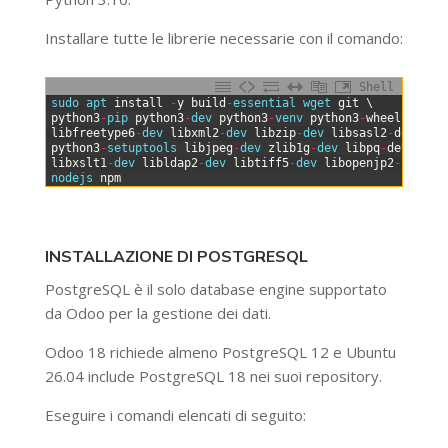
Installare tutte le librerie necessarie con il comando:
Shell
0
sudo 
apt 
install
-
y
build
-
essential 
wget 
git
\
1
python3
-
pip 
python3
-
dev 
python3
-
venv 
python3
-
wheel
\
2
libfreetype6
-
dev 
libxml2
-
dev 
libzip
-
dev 
libsasl2
-
dev
\
3
python3
-
setuptools 
libjpeg
-
dev 
zlib1g
-
dev 
libpq
-
dev
\
4
libxslt1
-
dev 
libldap2
-
dev 
libtiff5
-
dev 
libopenjp2
-
7
-
dev
5
nodejs 
npm
INSTALLAZIONE DI POSTGRESQL
PostgreSQL è il solo database engine supportato
da Odoo per la gestione dei dati.
Odoo 18 richiede almeno PostgreSQL 12 e Ubuntu
26.04 include PostgreSQL 18 nei suoi repository.
Eseguire i comandi elencati di seguito: