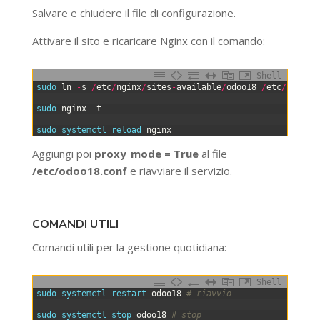
Salvare e chiudere il file di configurazione.
Attivare il sito e ricaricare Nginx con il comando:
Shell
0
sudo 
ln
-
s
/
etc
/
nginx
/
sites
-
available
/
odoo18
/
etc
/
nginx
/
1
2
sudo 
nginx
-
t
3
4
sudo 
systemctl 
reload 
nginx
Aggiungi poi
proxy_mode = True
al file
/etc/odoo18.conf
e riavviare il servizio.
COMANDI UTILI
Comandi utili per la gestione quotidiana:
Shell
0
sudo 
systemctl 
restart 
odoo18
# riavvio
1
2
sudo 
systemctl 
stop 
odoo18
# stop