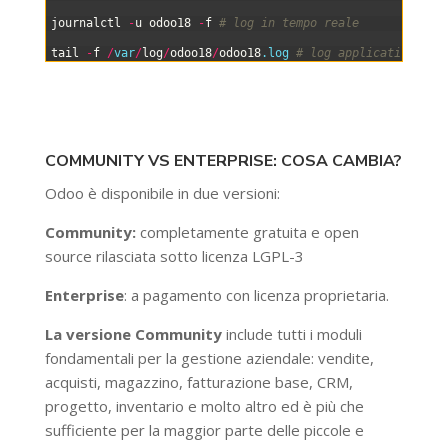
3
4
journalctl
-
u
odoo18
-
f
# log in tempo reale
5
6
tail
-
f
/
var
/
log
/
odoo18
/
odoo18
.log
# log applicativo
COMMUNITY VS ENTERPRISE: COSA CAMBIA?
Odoo è disponibile in due versioni:
Community:
completamente gratuita e open
source rilasciata sotto licenza LGPL-3
Enterprise
: a pagamento con licenza proprietaria.
La versione Community
include tutti i moduli
fondamentali per la gestione aziendale: vendite,
acquisti, magazzino, fatturazione base, CRM,
progetto, inventario e molto altro ed è più che
sufficiente per la maggior parte delle piccole e