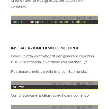
Creare l’utente PostgreSQL per Odoo con il
comando:
Shell
0
sudo 
su
-
postgres
-
c
"createuser -s odoo18"
INSTALLAZIONE DI WKHTMLTOPDF
Odoo utilizza wkhtmltopdf per generare report in
PDF. È necessaria la versione con patched Qt.
Posizionarsi nella cartella tmp con il comando:
Shell
0
cd
/
tmp
Quindi scaricare
wkhtmltopdf
con il comando:
Shell