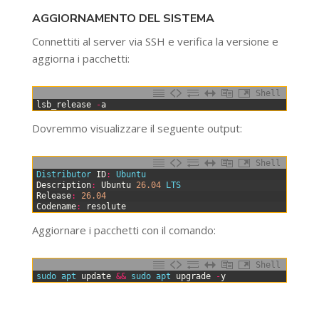
AGGIORNAMENTO DEL SISTEMA
Connettiti al server via SSH e verifica la versione e
aggiorna i pacchetti:
Shell
0
lsb_release
-
a
Dovremmo visualizzare il seguente output:
Shell
0
Distributor 
ID
:
Ubuntu
1
Description
:
Ubuntu
26.04
LTS
2
Release
:
26.04
3
Codename
:
resolute
Aggiornare i pacchetti con il comando:
Shell
0
sudo 
apt 
update
&&
sudo 
apt 
upgrade
-
y