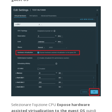
Selezionare l’opzione CPU
Expose hardware
assisted virtualization to the guest OS
quindi