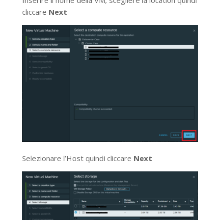
Inserire il nome della VM, scegliere la location quindi
cliccare
Next
Selezionare l’Host quindi cliccare
Next