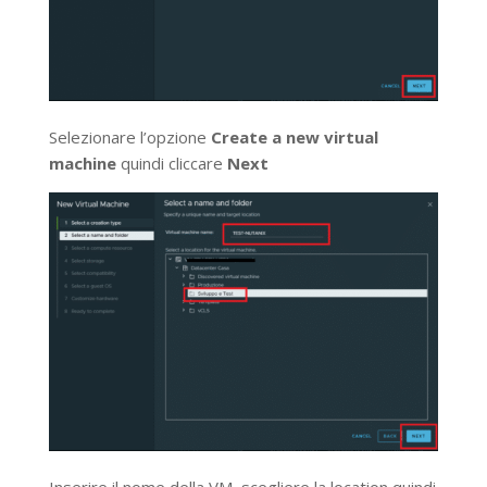
Selezionare l’opzione
Create a new virtual
machine
quindi cliccare
Next