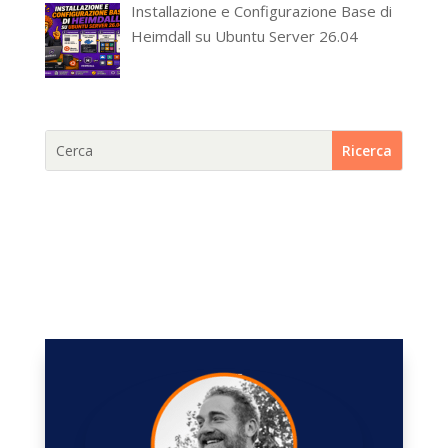
Installazione e Configurazione Base di
Heimdall su Ubuntu Server 26.04