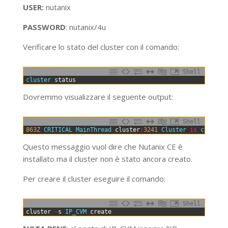
USER:
nutanix
PASSWORD
: nutanix/4u
Verificare lo stato del cluster con il comando:
Shell
0
cluster 
status
Dovremmo visualizzare il seguente output:
Shell
0
863Z
CRITICAL 
MainThread 
cluster
:
3241
Cluster 
is
current
Questo messaggio vuol dire che Nutanix CE è
installato ma il cluster non è stato ancora creato.
Per creare il cluster eseguire il comando:
Shell
0
cluster
-
s
IP_CVM 
create