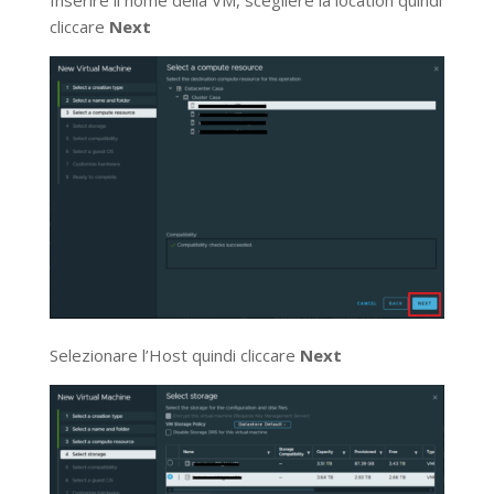
Inserire il nome della VM, scegliere la location quindi
cliccare
Next
Selezionare l’Host quindi cliccare
Next