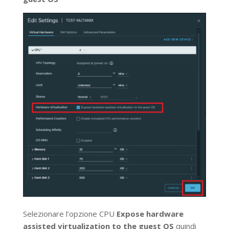
Selezionare l’opzione CPU
Expose hardware
assisted virtualization to the guest OS
quindi