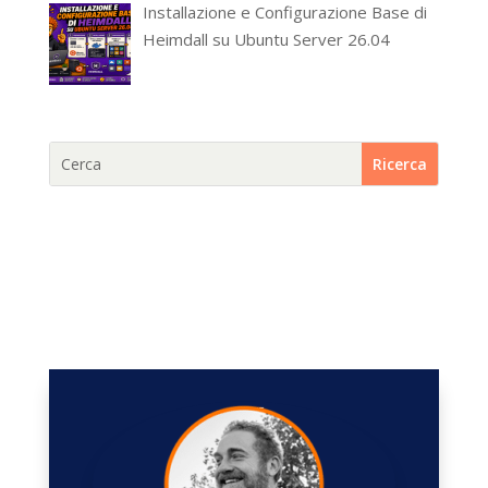
Installazione e Configurazione Base di
Heimdall su Ubuntu Server 26.04