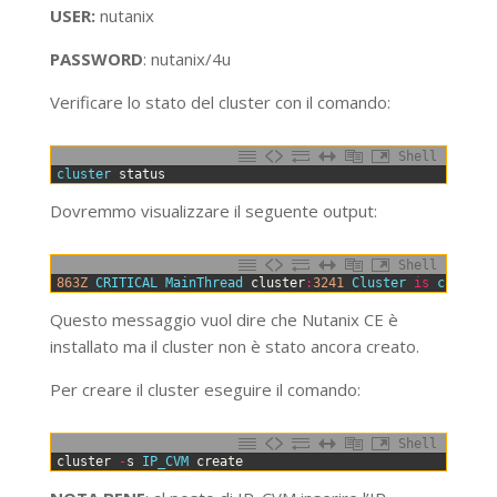
USER:
nutanix
PASSWORD
: nutanix/4u
Verificare lo stato del cluster con il comando:
Shell
0
cluster 
status
Dovremmo visualizzare il seguente output:
Shell
0
863Z
CRITICAL 
MainThread 
cluster
:
3241
Cluster 
is
current
Questo messaggio vuol dire che Nutanix CE è
installato ma il cluster non è stato ancora creato.
Per creare il cluster eseguire il comando:
Shell
0
cluster
-
s
IP_CVM 
create