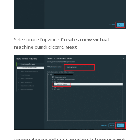
Selezionare l’opzione
Create a new virtual
machine
quindi cliccare
Next