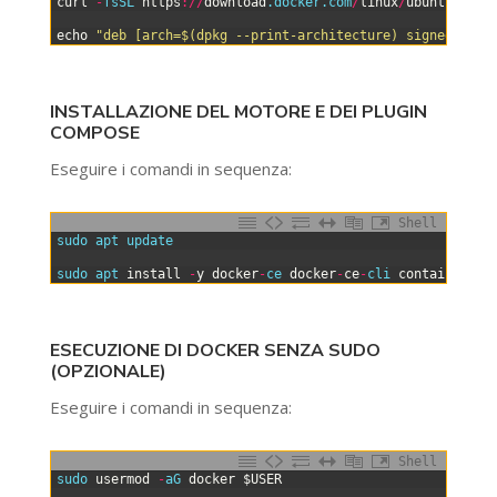
6
curl
-
fsSL 
https
:
/
/
download
.docker
.com
/
linux
/
ubuntu
/
gpg
7
8
echo
"deb [arch=$(dpkg --print-architecture) signed-by=/
INSTALLAZIONE DEL MOTORE E DEI PLUGIN
COMPOSE
Eseguire i comandi in sequenza:
Shell
0
sudo 
apt 
update
1
2
sudo 
apt 
install
-
y
docker
-
ce 
docker
-
ce
-
cli 
containerd
.i
ESECUZIONE DI DOCKER SENZA SUDO
(OPZIONALE)
Eseguire i comandi in sequenza:
Shell
0
sudo 
usermod
-
aG 
docker
$USER
1