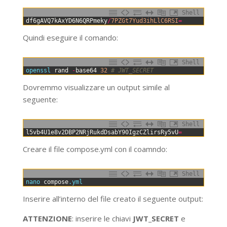
Shell
0
df6gAVQ7kAxYD6N6QRPmeky
/
7PZGt7Yud3ihLlC6RSI
=
Quindi eseguire il comando:
Shell
0
openssl 
rand
-
base64
32
# JWT_SECRET
Dovremmo visualizzare un output simile al
seguente:
Shell
0
l5vb4U1e8v2DBP2NRjRukdDsabY90IgzCZlirsRy5vU
=
Creare il file compose.yml con il coamndo:
Shell
0
nano 
compose
.yml
Inserire all’interno del file creato il seguente output:
ATTENZIONE
: inserire le chiavi
JWT_SECRET
e