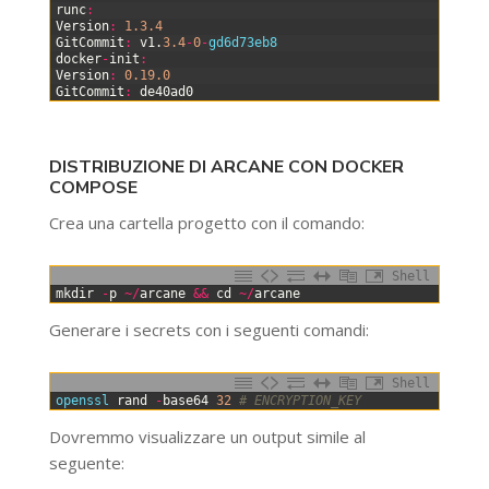
21
runc
:
22
Version
:
1.3.4
23
GitCommit
:
v1
.
3.4
-
0
-
gd6d73eb8
24
docker
-
init
:
25
Version
:
0.19.0
26
GitCommit
:
de40ad0
DISTRIBUZIONE DI ARCANE CON DOCKER
COMPOSE
Crea una cartella progetto con il comando:
Shell
0
mkdir
-
p
~
/
arcane
&&
cd
~
/
arcane
Generare i secrets con i seguenti comandi:
Shell
0
openssl 
rand
-
base64
32
# ENCRYPTION_KEY
Dovremmo visualizzare un output simile al
seguente: