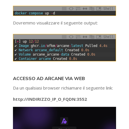
Shell
0
docker 
compose 
up
-
d
Dovremmo visualizzare il seguente output:
Shell
0
[
+
]
up
12
/
12
1
✔
Image 
ghcr
.io
/
ofkm
/
arcane
:
latest 
Pulled
4.4s
2
✔
Network 
arcane_default 
Created
0.0s
3
✔
Volume 
arcane_arcane
-
data 
Created
0.0s
4
✔
Container 
arcane 
Created
0.8s
ACCESSO AD ARCANE VIA WEB
Da un qualsiasi browser richiamare il seguente link:
http://INDIRIZZO_IP_O_FQDN:3552