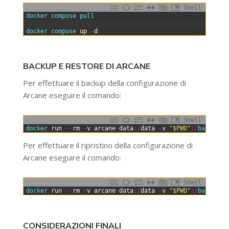
Shell
0
docker 
compose 
pull
1
2
docker 
compose 
up
-
d
BACKUP E RESTORE DI ARCANE
Per effettuare il backup della configurazione di
Arcane eseguire il comando:
Shell
0
docker 
run
--
rm
-
v
arcane
-
data
:
/
data
-
v
"$PWD"
:
/
backup 
b
Per effettuare il ripristino della configurazione di
Arcane eseguire il comando:
Shell
0
docker 
run
--
rm
-
v
arcane
-
data
:
/
data
-
v
"$PWD"
:
/
backup 
b
CONSIDERAZIONI FINALI