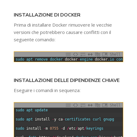
INSTALLAZIONE DI DOCKER
Prima di installare Docker rimuovere le vecchie
versioni che potrebbero causare conflitti con il
seguente comando:
Shell
0
sudo 
apt 
remove 
docker 
docker
-
engine 
docker
.io
container
INSTALLAZIONE DELLE DIPENDENZE CHIAVE
Eseguire i comandi in sequenza:
Shell
0
sudo 
apt 
update
1
2
sudo 
apt 
install
-
y
ca
-
certificates 
curl 
gnupg
3
4
sudo 
install
-
m
0755
-
d
/
etc
/
apt
/
keyrings
5