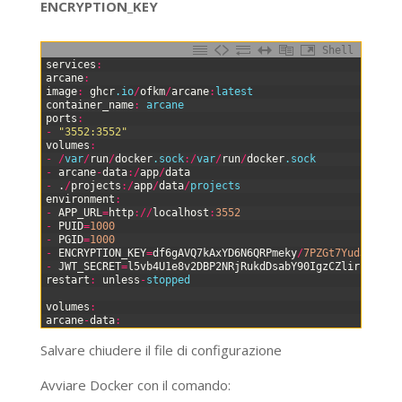
ENCRYPTION_KEY
Shell
0
services
:
1
arcane
:
2
image
:
ghcr
.io
/
ofkm
/
arcane
:
latest
3
container_name
:
arcane
4
ports
:
5
-
"3552:3552"
6
volumes
:
7
-
/
var
/
run
/
docker
.sock
:
/
var
/
run
/
docker
.sock
8
-
arcane
-
data
:
/
app
/
data
9
-
.
/
projects
:
/
app
/
data
/
projects
10
environment
:
11
-
APP_URL
=
http
:
/
/
localhost
:
3552
12
-
PUID
=
1000
13
-
PGID
=
1000
14
-
ENCRYPTION_KEY
=
df6gAVQ7kAxYD6N6QRPmeky
/
7PZGt7Yud3ihLlC
15
-
JWT_SECRET
=
l5vb4U1e8v2DBP2NRjRukdDsabY90IgzCZlirsRy5vU
16
restart
:
unless
-
stopped
17
18
volumes
:
19
arcane
-
data
:
Salvare chiudere il file di configurazione
Avviare Docker con il comando: