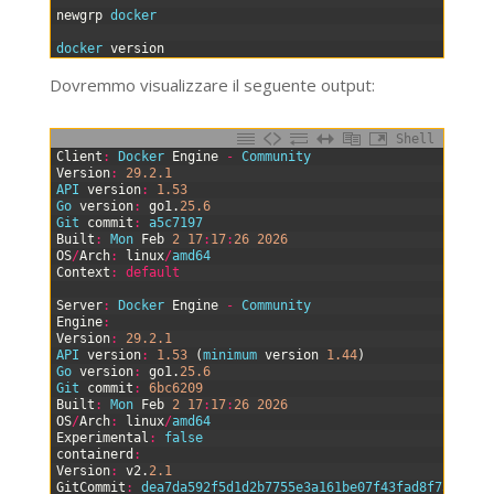
2
newgrp
docker
3
4
docker 
version
Dovremmo visualizzare il seguente output:
Shell
0
Client
:
Docker 
Engine
-
Community
1
Version
:
29.2.1
2
API 
version
:
1.53
3
Go 
version
:
go1
.
25.6
4
Git 
commit
:
a5c7197
5
Built
:
Mon 
Feb
2
17
:
17
:
26
2026
6
OS
/
Arch
:
linux
/
amd64
7
Context
:
default
8
9
Server
:
Docker 
Engine
-
Community
10
Engine
:
11
Version
:
29.2.1
12
API 
version
:
1.53
(
minimum 
version
1.44
)
13
Go 
version
:
go1
.
25.6
14
Git 
commit
:
6bc6209
15
Built
:
Mon 
Feb
2
17
:
17
:
26
2026
16
OS
/
Arch
:
linux
/
amd64
17
Experimental
:
false
18
containerd
:
19
Version
:
v2
.
2.1
20
GitCommit
:
dea7da592f5d1d2b7755e3a161be07f43fad8f75