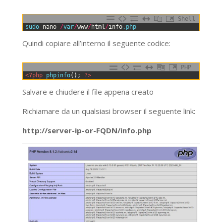
Shell
0
sudo 
nano
/
var
/
www
/
html
/
info
.php
Quindi copiare all’interno il seguente codice:
PHP
0
<?php
phpinfo
(
)
;
?>
Salvare e chiudere il file appena creato
Richiamare da un qualsiasi browser il seguente link:
http://server-ip-or-FQDN/info.php