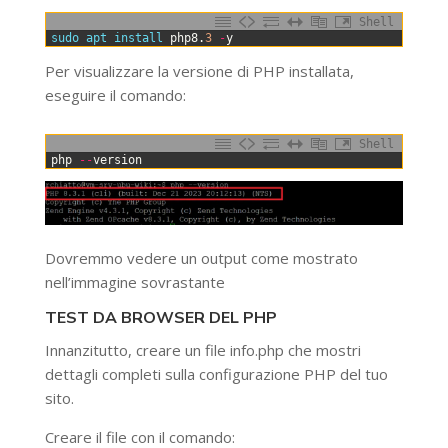
Shell
0
sudo 
apt 
install 
php8
.
3
-
y
Per visualizzare la versione di PHP installata,
eseguire il comando:
Shell
0
php
--
version
Dovremmo vedere un output come mostrato
nell’immagine sovrastante
TEST DA BROWSER DEL PHP
Innanzitutto, creare un file info.php che mostri
dettagli completi sulla configurazione PHP del tuo
sito.
Creare il file con il comando: