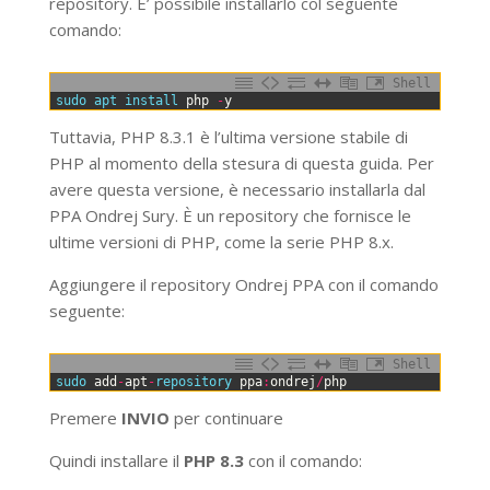
repository. E’ possibile installarlo col seguente
comando:
Shell
0
sudo 
apt 
install 
php
-
y
Tuttavia, PHP 8.3.1 è l’ultima versione stabile di
PHP al momento della stesura di questa guida. Per
avere questa versione, è necessario installarla dal
PPA Ondrej Sury. È un repository che fornisce le
ultime versioni di PHP, come la serie PHP 8.x.
Aggiungere il repository Ondrej PPA con il comando
seguente:
Shell
0
sudo 
add
-
apt
-
repository 
ppa
:
ondrej
/
php
Premere
INVIO
per continuare
Quindi installare il
PHP 8.3
con il comando: