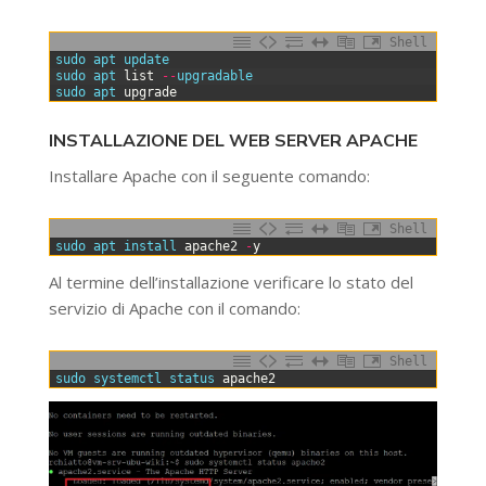
Shell
0
sudo 
apt 
update
1
sudo 
apt 
list
--
upgradable
2
sudo 
apt 
upgrade
INSTALLAZIONE DEL WEB SERVER APACHE
Installare Apache con il seguente comando:
Shell
0
sudo 
apt 
install 
apache2
-
y
Al termine dell’installazione verificare lo stato del
servizio di Apache con il comando:
Shell
0
sudo 
systemctl 
status 
apache2