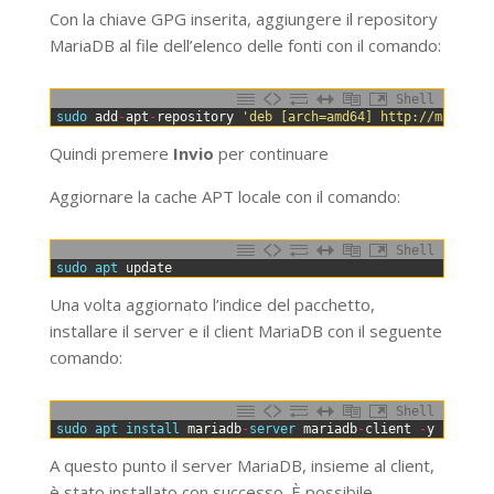
Con la chiave GPG inserita, aggiungere il repository
MariaDB al file dell’elenco delle fonti con il comando:
Shell
0
sudo 
add
-
apt
-
repository
'deb [arch=amd64] http://mariadb
Quindi premere
Invio
per continuare
Aggiornare la cache APT locale con il comando:
Shell
0
sudo 
apt 
update
Una volta aggiornato l’indice del pacchetto,
installare il server e il client MariaDB con il seguente
comando:
Shell
0
sudo 
apt 
install 
mariadb
-
server 
mariadb
-
client
-
y
A questo punto il server MariaDB, insieme al client,
è stato installato con successo. È possibile