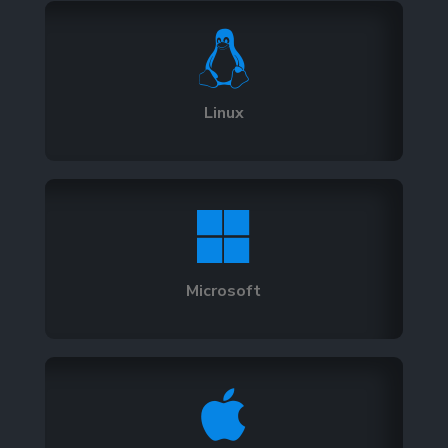

Linux

Microsoft
