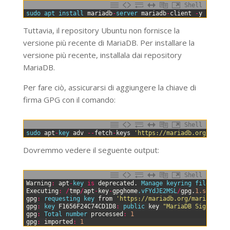
Shell
0
sudo 
apt 
install 
mariadb
-
server 
mariadb
-
client
-
y
Tuttavia, il repository Ubuntu non fornisce la
versione più recente di MariaDB. Per installare la
versione più recente, installala dai repository
MariaDB.
Per fare ciò, assicurarsi di aggiungere la chiave di
firma GPG con il comando:
Shell
0
sudo 
apt
-
key 
adv
--
fetch
-
keys
'https://mariadb.org/maria
Dovremmo vedere il seguente output:
Shell
0
Warning
:
apt
-
key 
is
deprecated
.
Manage 
keyring 
files 
in
1
Executing
:
/
tmp
/
apt
-
key
-
gpghome
.vFYdJE2MSL
/
gpg
.
1.sh
--
fe
2
gpg
:
requesting 
key 
from
'https://mariadb.org/mariadb_re
3
gpg
:
key 
F1656F24C74CD1D8
:
public 
key
"MariaDB Signing K
4
gpg
:
Total 
number 
processed
:
1
5
gpg
:
imported
:
1