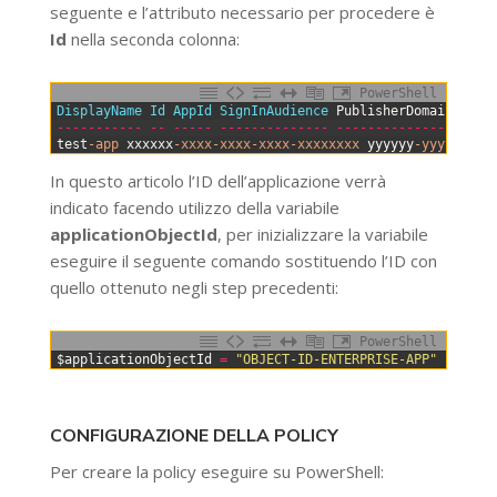
seguente e l’attributo necessario per procedere è
Id
nella seconda colonna:
PowerShell
0
DisplayName 
Id 
AppId 
SignInAudience 
PublisherDomain
1
--
--
--
--
--
-
--
--
--
-
--
--
--
--
--
--
--
--
--
--
--
--
--
--
-
2
test
-app
xxxxxx
-xxxx
-xxxx
-xxxx
-xxxxxxxx
yyyyyy
-yyyy
-yyyy
In questo articolo l’ID dell’applicazione verrà
indicato facendo utilizzo della variabile
applicationObjectId
, per inizializzare la variabile
eseguire il seguente comando sostituendo l’ID con
quello ottenuto negli step precedenti:
PowerShell
0
$applicationObjectId
=
"OBJECT-ID-ENTERPRISE-APP"
CONFIGURAZIONE DELLA POLICY
Per creare la policy eseguire su PowerShell: