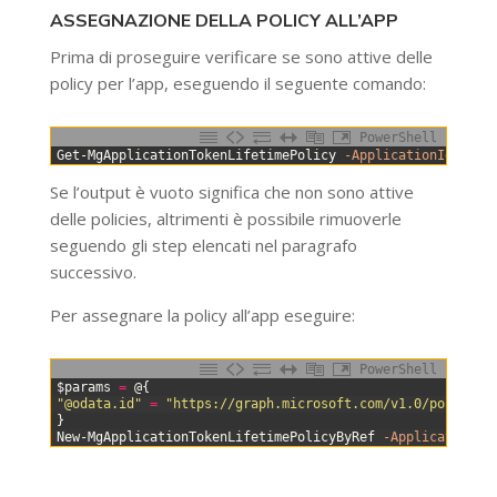
ASSEGNAZIONE DELLA POLICY ALL’APP
Prima di proseguire verificare se sono attive delle
policy per l’app, eseguendo il seguente comando:
PowerShell
0
Get-MgApplicationTokenLifetimePolicy
-ApplicationId
$app
Se l’output è vuoto significa che non sono attive
delle policies, altrimenti è possibile rimuoverle
seguendo gli step elencati nel paragrafo
successivo.
Per assegnare la policy all’app eseguire:
PowerShell
0
$params
=
@
{
1
"@odata.id"
=
"https://graph.microsoft.com/v1.0/policies
2
}
3
New-MgApplicationTokenLifetimePolicyByRef
-ApplicationId