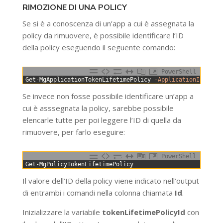
RIMOZIONE DI UNA POLICY
Se si è a conoscenza di un’app a cui è assegnata la
policy da rimuovere, è possibile identificare l’ID
della policy eseguendo il seguente comando:
PowerShell
0
Get-MgApplicationTokenLifetimePolicy
-ApplicationId
$app
Se invece non fosse possibile identificare un’app a
cui è asssegnata la policy, sarebbe possibile
elencarle tutte per poi leggere l’ID di quella da
rimuovere, per farlo eseguire:
PowerShell
0
Get-MgPolicyTokenLifetimePolicy
Il valore dell’ID della policy viene indicato nell’output
di entrambi i comandi nella colonna chiamata
Id
.
Inizializzare la variabile
tokenLifetimePolicyId
con