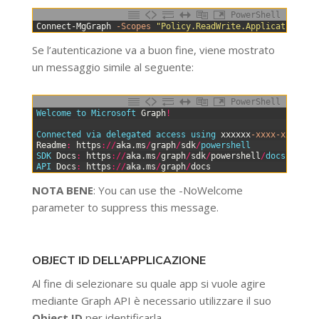
PowerShell
0
Connect-MgGraph
-Scopes
"Policy.ReadWrite.ApplicationCon
Se l’autenticazione va a buon fine, viene mostrato
un messaggio simile al seguente:
PowerShell
0
Welcome 
to 
Microsoft 
Graph
!
1
2
Connected 
via 
delegated 
access 
using 
xxxxxx
-xxxx
-xxxx
-xx
3
Readme
:
https
:
/
/
aka
.
ms
/
graph
/
sdk
/
powershell
4
SDK 
Docs
:
https
:
/
/
aka
.
ms
/
graph
/
sdk
/
powershell
/
docs
5
API 
Docs
:
https
:
/
/
aka
.
ms
/
graph
/
docs
NOTA BENE
: You can use the -NoWelcome
parameter to suppress this message.
OBJECT ID DELL’APPLICAZIONE
Al fine di selezionare su quale app si vuole agire
mediante Graph API è necessario utilizzare il suo
Object ID
per identificarla.