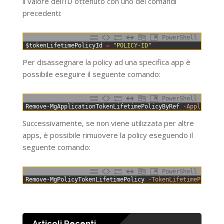
il valore dell’ID ottenuto con uno dei comandi
precedenti:
PowerShell
0
$tokenLifetimePolicyId
=
"POLICY-ID"
Per disassegnare la policy ad una specifica app è
possibile eseguire il seguente comando:
PowerShell
0
Remove-MgApplicationTokenLifetimePolicyByRef
-Applicatio
Successivamente, se non viene utilizzata per altre
apps, è possibile rimuovere la policy eseguendo il
seguente comando:
PowerShell
0
Remove-MgPolicyTokenLifetimePolicy
-TokenLifetimePolicyI
Articoli Recenti