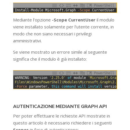
PowerShell
0
Install-Module
Microsoft
.
Graph
-Scope
CurrentUser
Mediante l’opzione
-Scope CurrentUser
il modulo
viene installato solamente per l’utente corrente, in
modo che non siano necessari i privilegi
amministrativi.
Se viene mostrato un errore simile al seguente
significa che il modulo è già installato:
PowerShell
0
WARNING
:
Version
'2.25.0'
of 
module
'Microsoft.Graph'
is
1
Files\WindowsPowerShell\Modules\Microsoft.Graph\2.25.0'
.
2
-Force
parameter
,
this 
command 
will 
install 
version
'2.3
AUTENTICAZIONE MEDIANTE GRAPH API
Per poter effettuare le richieste API mostrate in
questo articolo è necessario richiedere i seguenti
Scopes
in fase di autenticazione: