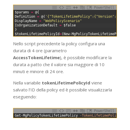
PowerShell
0
$params
=
@
{
1
Definition
=
@
(
'{"TokenLifetimePolicy":{"Version":1,"Acc
2
DisplayName
=
"WebPolicyScenario"
3
IsOrganizationDefault
=
$false
4
}
5
$tokenLifetimePolicyId
=
(
New-MgPolicyTokenLifetimePolicy
Nello script precedente la policy configura una
durata di 4 ore (parametro
AccessTokenLifetime
), è possibile modificare la
durata a patto che il valore sia maggiore di 10
minuti e minore di 24 ore.
Nella variabile
tokenLifetimePolicyId
viene
salvato l’ID della policy ed è possibile visualizzarla
eseguendo:
PowerShell
0
Get-MgPolicyTokenLifetimePolicy
-TokenLifetimePolicyId
$