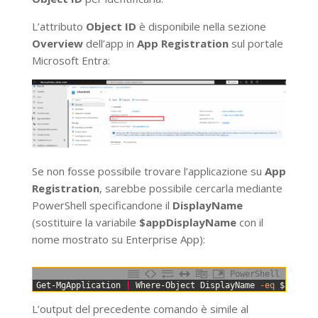
L’attributo
Object ID
è disponibile nella sezione
Overview
dell’app in
App Registration
sul portale
Microsoft Entra:
Se non fosse possibile trovare l’applicazione su
App
Registration
, sarebbe possibile cercarla mediante
PowerShell specificandone il
DisplayName
(sostituire la variabile
$appDisplayName
con il
nome mostrato su Enterprise App):
PowerShell
0
Get-MgApplication
|
Where-Object
DisplayName
-eq
$appDis
L’output del precedente comando è simile al