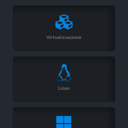

Virtualizzazione

Linux
