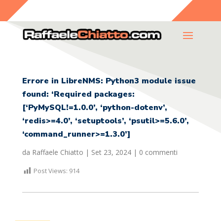
Errore in LibreNMS: Python3 module issue
found: ‘Required packages:
[‘PyMySQL!=1.0.0’, ‘python-dotenv’,
‘redis>=4.0’, ‘setuptools’, ‘psutil>=5.6.0’,
‘command_runner>=1.3.0’]
da
Raffaele Chiatto
|
Set 23, 2024
|
0 commenti
Post Views:
914