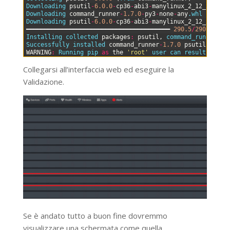
4
Downloading 
psutil
-
6.0.0
-
cp36
-
abi3
-
manylinux_2_12_x86_64
5
Downloading 
command_runner
-
1.7.0
-
py3
-
none
-
any
.whl
(
25
kB
6
Downloading 
psutil
-
6.0.0
-
cp36
-
abi3
-
manylinux_2_12_x86_64
7
━━━━━━━━━━━━━━━━━━━━━━━━━━━━━━━━━━━━━━━━
290.5
/
290.5
kB
8
Installing 
collected 
packages
:
psutil
,
command_runner
9
Successfully 
installed 
command_runner
-
1.7.0
psutil
-
6.0.0
10
WARNING
:
Running 
pip 
as
the
'root'
user 
can 
result 
in
br
Collegarsi all’interfaccia web ed eseguire la
Validazione.
Se è andato tutto a buon fine dovremmo
visualizzare una schermata come quella