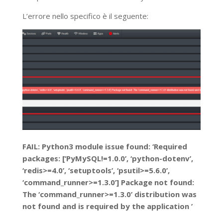
L’errore nello specifico è il seguente:
FAIL: Python3 module issue found: ‘Required
packages: [‘PyMySQL!=1.0.0’, ‘python-dotenv’,
‘redis>=4.0’, ‘setuptools’, ‘psutil>=5.6.0’,
‘command_runner>=1.3.0’] Package not found:
The ‘command_runner>=1.3.0’ distribution was
not found and is required by the application ’