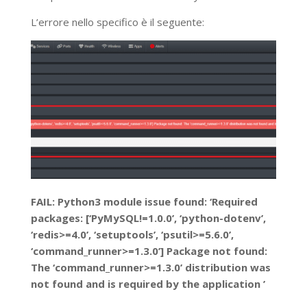
L’errore nello specifico è il seguente:
FAIL: Python3 module issue found: ‘Required
packages: [‘PyMySQL!=1.0.0’, ‘python-dotenv’,
‘redis>=4.0’, ‘setuptools’, ‘psutil>=5.6.0’,
‘command_runner>=1.3.0’] Package not found:
The ‘command_runner>=1.3.0’ distribution was
not found and is required by the application ’