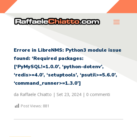
Errore in LibreNMS: Python3 module issue
found: ‘Required packages:
[‘PyMySQL!=1.0.0’, ‘python-dotenv’,
‘redis>=4.0’, ‘setuptools’, ‘psutil>=5.6.0’,
‘command_runner>=1.3.0’]
da
Raffaele Chiatto
|
Set 23, 2024
|
0 commenti
Post Views:
881