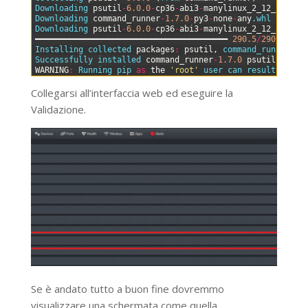
4
Downloading 
psutil
-
6.0.0
-
cp36
-
abi3
-
manylinux_2_12_x86_64
5
Downloading 
command_runner
-
1.7.0
-
py3
-
none
-
any
.whl
(
25
kB
6
Downloading 
psutil
-
6.0.0
-
cp36
-
abi3
-
manylinux_2_12_x86_64
7
━━━━━━━━━━━━━━━━━━━━━━━━━━━━━━━━━━━━━━━━
290.5
/
290.5
kB
8
Installing 
collected 
packages
:
psutil
,
command_runner
9
Successfully 
installed 
command_runner
-
1.7.0
psutil
-
6.0.0
10
WARNING
:
Running 
pip 
as
the
'root'
user 
can 
result 
in
br
Collegarsi all’interfaccia web ed eseguire la
Validazione.
Se è andato tutto a buon fine dovremmo
visualizzare una schermata come quella