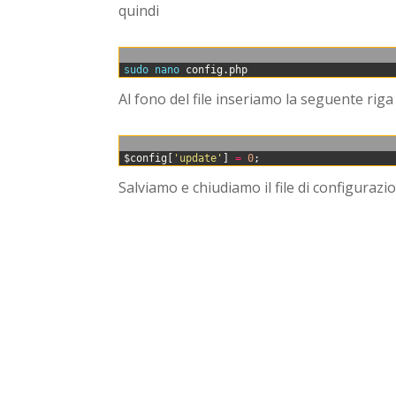
quindi
0
sudo 
nano 
config
.
php
Al fono del file inseriamo la seguente riga
0
$
config
[
'update'
]
=
0
;
Salviamo e chiudiamo il file di configuraz