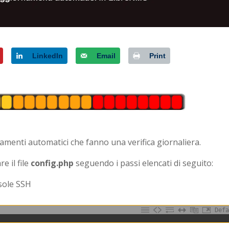
LinkedIn
Email
Print
namenti automatici che fanno una verifica giornaliera.
e il file
config.php
seguendo i passi elencati di seguito:
sole SSH
Defa