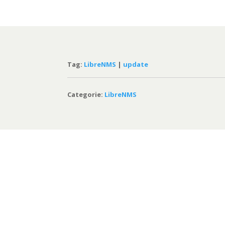
Tag:
LibreNMS
|
update
Categorie:
LibreNMS