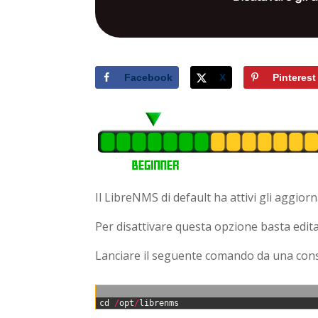
Facebook
X
Pinterest
Il LibreNMS di default ha attivi gli aggior
Per disattivare questa opzione basta editar
Lanciare il seguente comando da una con
0
cd
/
opt
/
librenms