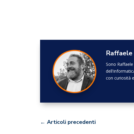
Raffaele
Sono Raffaele 
dell'informat
con curiosità 
←
Articoli precedenti