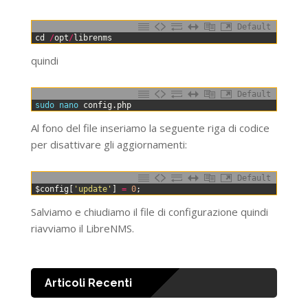
Default
0
cd
/
opt
/
librenms
quindi
Default
0
sudo 
nano 
config
.
php
Al fono del file inseriamo la seguente riga di codice
per disattivare gli aggiornamenti:
Default
0
$
config
[
'update'
]
=
0
;
Salviamo e chiudiamo il file di configurazione quindi
riavviamo il LibreNMS.
Articoli Recenti