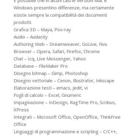
È possibile che in alcuni casi le versioni Mac e
Windows presentino differenze, ma certamente
esiste sempre la compatibilità dei documenti
prodotti.
Grafica 3D – Maya, Pov-ray
Audio – Audacity
Authoring Web – Dreamweaver, GoLive, Nvu
Browser – Opera, Safari, Firefox, Chrome
Chat – Icq, Live Messenger, Yahoo
Database – FileMaker Pro
Disegno bitmap – Gimp, Photoshop
Disegno vettoriale – Cenon, Illustrator, Inkscape
Elaborazione testi – emacs, Jedit, vi
Fogli di calcolo – Excel, Gnumeric
Impaginazione – InDesign, RagTime Pro, Scribus,
XPress
Integrati – Microsoft Office, OpenOffice, ThinkFree
Office
Linguaggi di programmazione e scripting – C/C++,