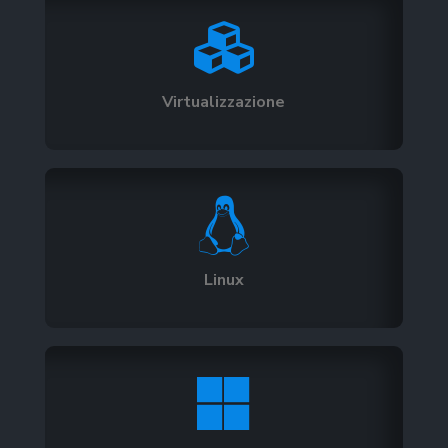

Virtualizzazione

Linux
