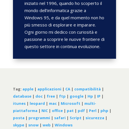
iniziato nel 1996, quando ho scoperto il
mondo dell'informatica grazie a
Windows 95, e da quel momento non ho
più smesso di esplorare e imparare.
Ogni giorno mi dedico con curiosità e
passione a scoprire le nuove frontiere di
questo settore in continua evoluzione.
Tag:
apple
|
applicazioni
|
CA
|
compatibilità
|
database
|
doc
|
free
|
ftp
|
google
|
Hp
|
IP
|
itunes
|
leopard
|
mac
|
Microsoft
|
multi-
piattaforma
|
NIC
|
office
|
pat
|
pdf
|
Perl
|
php
|
posta
|
programmi
|
safari
|
Script
|
sicurezza
|
skype
|
snow
|
web
|
Windows