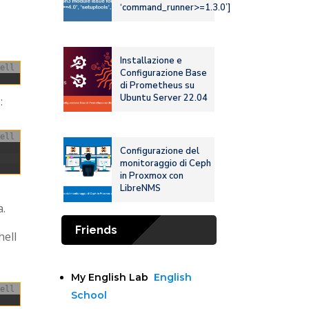
‘command_runner>=1.3.0’]
Installazione e
ell
Configurazione Base
di Prometheus su
Ubuntu Server 22.04
:
ell
Configurazione del
monitoraggio di Ceph
in Proxmox con
LibreNMS
a.
Friends
hell
My English Lab
English
ell
School