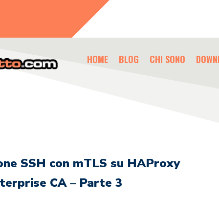
HOME
BLOG
CHI SONO
DOWN
tione SSH con mTLS su HAProxy
erprise CA – Parte 3