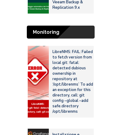
Veeam Backup &
Replication 9.x
Monitoring
LibreNMS: FAIL: Failed
to fetch version from
local git: fatal:
detected dubious
ownership in
repository at
‘/opt/librenms’ To add
an exception for this
directory, call: git
config –global –add
safe.directory
/opt/librenms
Installazione e