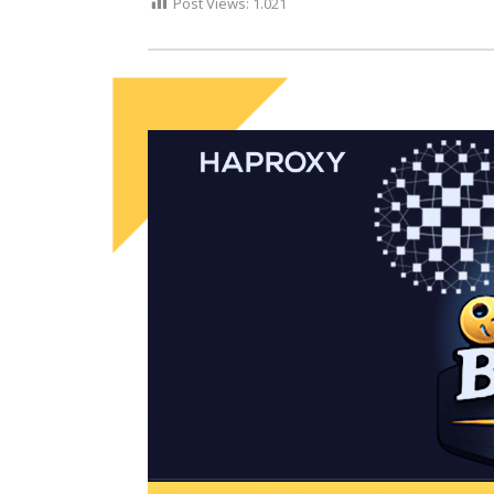
Post Views:
1.021