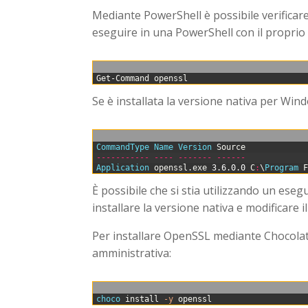
Mediante PowerShell è possibile verificare
eseguire in una PowerShell con il proprio
0
Get-Command
openssl
Se è installata la versione nativa per Wi
0
CommandType 
Name 
Version 
Source
1
--
--
--
--
--
-
--
--
--
--
--
-
--
--
--
2
Application 
openssl
.
exe
3
.
6
.
0
.
0
C
:
\
Program 
È possibile che si stia utilizzando un eseg
installare la versione nativa e modificare 
Per installare OpenSSL mediante Chocolat
amministrativa:
0
choco 
install
-y
openssl