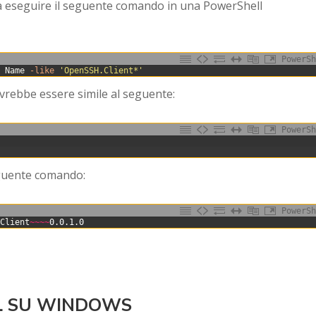
tiva eseguire il seguente comando in una PowerShell
PowerSh
t
Name
-like
'OpenSSH.Client*'
dovrebbe essere simile al seguente:
PowerSh
seguente comando:
PowerSh
.
Client
~
~
~
~
0
.
0
.
1
.
0
L SU WINDOWS