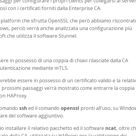
aggi per configurare i propri clients per collegarsi ai server
con i certificati forniti dalla Enterprise CA.
-platform che sfrutta OpenSSL che però abbiamo riscontrat
ws, perciò verrà anche analizzata una configurazione più
t che utilizza il software Stunnel.
ere in possesso di una coppia di chiavi rilasciate dalla CA
’autenticazione mediante mTLS.
ovrebbe essere in possesso di un certificato valido e la relati
ei prossimi passaggi verrà mostrato come entrarre la coppia 
 con HAProxy.
l comando
ssh
ed il comando
openssl
pronti all’uso, su Windo
lare del software aggiuntivo.
io installare il relativo pacchetto ed il software
ncat
, oltre c
cato della CA, utilizzata su HAProxy per la validazione dei