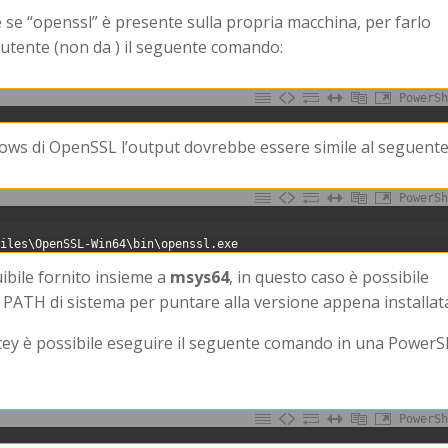
 se “openssl” è presente sulla propria macchina, per farlo
 utente (non da ) il seguente comando:
PowerSh
ndows di OpenSSL l’output dovrebbe essere simile al seguente
PowerSh
Files
\
OpenSSL-Win64
\
bin
\
openssl
.
exe
uibile fornito insieme a
msys64
, in questo caso è possibile
il PATH di sistema per puntare alla versione appena installat
ey è possibile eseguire il seguente comando in una PowerS
PowerSh