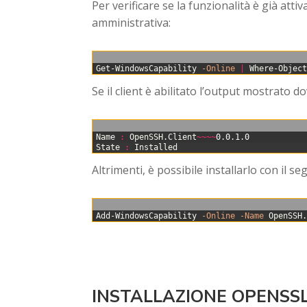
Per verificare se la funzionalità è già at
amministrativa:
0
Get-WindowsCapability
-Online
|
Where-Objec
Se il client è abilitato l’output mostrato 
0
Name
:
OpenSSH
.
Client
~
~
~
~
0
.
0
.
1
.
0
1
State
:
Installed
Altrimenti, è possibile installarlo con il 
0
Add-WindowsCapability
-Online
-Name
OpenSSH
INSTALLAZIONE OPENSS