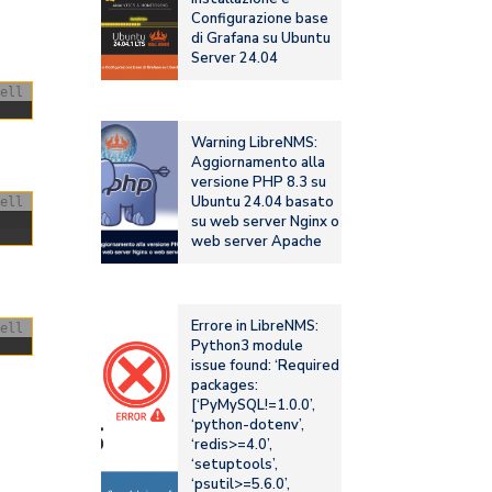
Configurazione base
di Grafana su Ubuntu
Server 24.04
ell
Warning LibreNMS:
Aggiornamento alla
versione PHP 8.3 su
Ubuntu 24.04 basato
ell
su web server Nginx o
web server Apache
Errore in LibreNMS:
ell
Python3 module
issue found: ‘Required
packages:
[‘PyMySQL!=1.0.0’,
‘python-dotenv’,
‘redis>=4.0’,
‘setuptools’,
‘psutil>=5.6.0’,