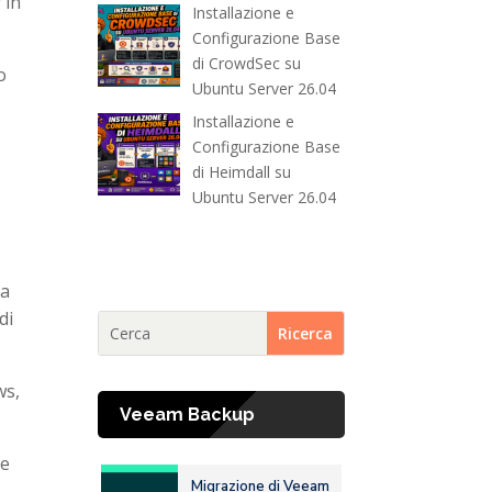
 in
Installazione e
Configurazione Base
di CrowdSec su
o
Ubuntu Server 26.04
Installazione e
Configurazione Base
di Heimdall su
Ubuntu Server 26.04
va
di
ws,
Veeam Backup
he
Migrazione di Veeam