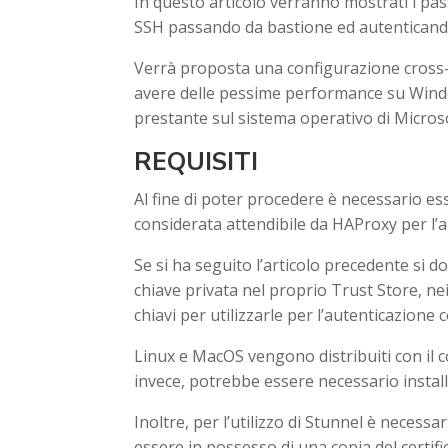
In questo articolo verranno mostrati i pass
SSH passando da bastione ed autenticandosi 
Verrà proposta una configurazione cross
avere delle pessime performance su Windo
prestante sul sistema operativo di Microsof
REQUISITI
Al fine di poter procedere è necessario ess
considerata attendibile da HAProxy per l
Se si ha seguito l’articolo precedente si d
chiave privata nel proprio Trust Store, n
chiavi per utilizzarle per l’autenticazione
Linux e MacOS vengono distribuiti con i
invece, potrebbe essere necessario instal
Inoltre, per l’utilizzo di Stunnel è necessar
essere in possesso di una copia del certifi