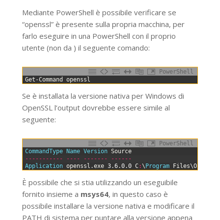
Mediante PowerShell è possibile verificare se
“openssl” è presente sulla propria macchina, per
farlo eseguire in una PowerShell con il proprio
utente (non da ) il seguente comando:
PowerShell
0
Get-Command
openssl
Se è installata la versione nativa per Windows di
OpenSSL l’output dovrebbe essere simile al
seguente:
PowerShell
0
CommandType 
Name 
Version 
Source
1
--
--
--
--
--
-
--
--
--
--
--
-
--
--
--
2
Application 
openssl
.
exe
3
.
6
.
0
.
0
C
:
\
Program 
Files
\
OpenSSL
È possibile che si stia utilizzando un eseguibile
fornito insieme a
msys64
, in questo caso è
possibile installare la versione nativa e modificare il
PATH di sistema per puntare alla versione appena