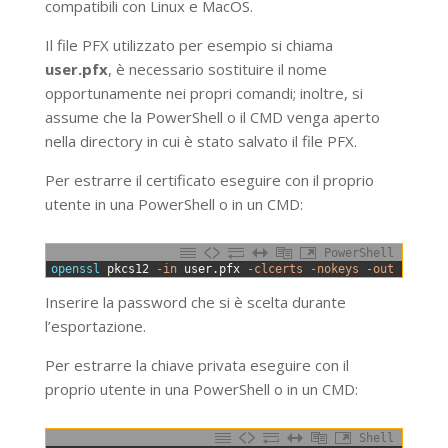
compatibili con Linux e MacOS.
Il file PFX utilizzato per esempio si chiama
user.pfx
, è necessario sostituire il nome
opportunamente nei propri comandi; inoltre, si
assume che la PowerShell o il CMD venga aperto
nella directory in cui è stato salvato il file PFX.
Per estrarre il certificato eseguire con il proprio
utente in una PowerShell o in un CMD:
PowerShell
0
openssl 
pkcs12
-in
user
.
pfx
-clcerts
-nokeys
-out
user
.
c
Inserire la password che si è scelta durante
l’esportazione.
Per estrarre la chiave privata eseguire con il
proprio utente in una PowerShell o in un CMD:
Shell