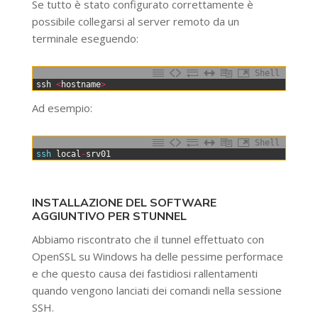
Se tutto è stato configurato correttamente è
possibile collegarsi al server remoto da un
terminale eseguendo:
Shell
0
ssh
<
hostname
>
Ad esempio:
Shell
0
ssh 
local
-
srv01
INSTALLAZIONE DEL SOFTWARE
AGGIUNTIVO PER STUNNEL
Abbiamo riscontrato che il tunnel effettuato con
OpenSSL su Windows ha delle pessime performace
e che questo causa dei fastidiosi rallentamenti
quando vengono lanciati dei comandi nella sessione
SSH.