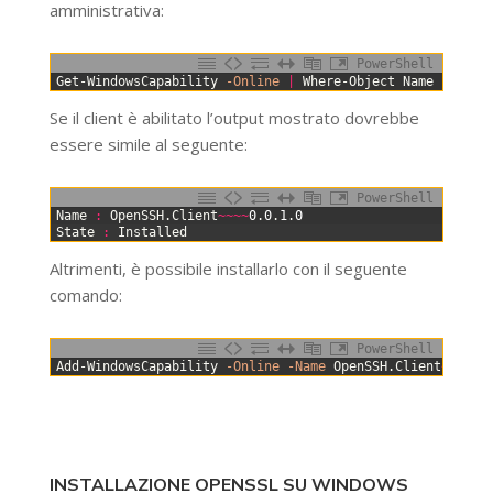
amministrativa:
PowerShell
0
Get-WindowsCapability
-Online
|
Where-Object
Name
-like
Se il client è abilitato l’output mostrato dovrebbe
essere simile al seguente:
PowerShell
0
Name
:
OpenSSH
.
Client
~
~
~
~
0
.
0
.
1
.
0
1
State
:
Installed
Altrimenti, è possibile installarlo con il seguente
comando:
PowerShell
0
Add-WindowsCapability
-Online
-Name
OpenSSH
.
Client
~
~
~
~
0
.
INSTALLAZIONE OPENSSL SU WINDOWS