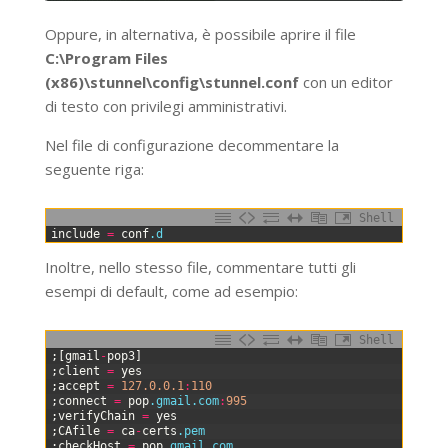
Oppure, in alternativa, è possibile aprire il file
C:\Program Files
(x86)\stunnel\config\stunnel.conf
con un editor
di testo con privilegi amministrativi.
Nel file di configurazione decommentare la
seguente riga:
Shell
0
include
=
conf
.d
Inoltre, nello stesso file, commentare tutti gli
esempi di default, come ad esempio:
Shell
0
;
[
gmail
-
pop3
]
1
;
client
=
yes
2
;
accept
=
127.0.0.1
:
110
3
;
connect
=
pop
.gmail
.com
:
995
4
;
verifyChain
=
yes
5
;
CAfile
=
ca
-
certs
.pem
6
;
checkHost
=
pop
.gmail
.com