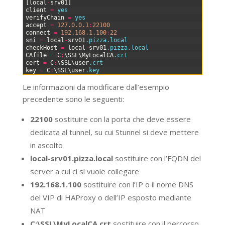
0
[
local
-
srv01
]
1
client
=
yes
2
verifyChain
=
yes
3
accept
=
127.0.0.1
:
22100
4
connect
=
192.168.1.100
:
22
5
sni
=
local
-
srv01
.pizza
.local
6
checkHost
=
local
-
srv01
.pizza
.local
7
CAfile
=
C
:
\
SSL
\
MyLocalCA
.crt
8
cert
=
C
:
\
SSL
\
user
.crt
9
key
=
C
:
\
SSL
\
user
.key
Le informazioni da modificare dall’esempio
precedente sono le seguenti:
22100
sostituire con la porta che deve essere
dedicata al tunnel, su cui Stunnel si deve mettere
in ascolto
local-srv01.pizza.local
sostituire con l’FQDN del
server a cui ci si vuole collegare
192.168.1.100
sostituire con l’IP o il nome DNS
del VIP di HAProxy o dell’IP esposto mediante
NAT
C:\SSL\MyLocalCA.crt
sostituire con il percorso