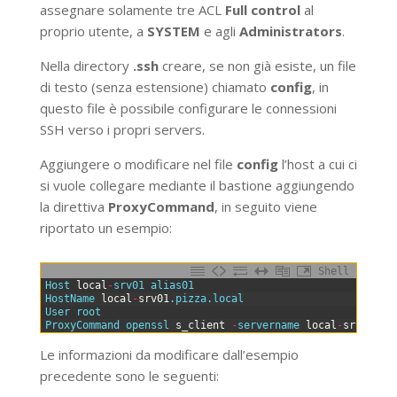
assegnare solamente tre ACL
Full control
al
proprio utente, a
SYSTEM
e agli
Administrators
.
Nella directory
.ssh
creare, se non già esiste, un file
di testo (senza estensione) chiamato
config
, in
questo file è possibile configurare le connessioni
SSH verso i propri servers.
Aggiungere o modificare nel file
config
l’host a cui ci
si vuole collegare mediante il bastione aggiungendo
la direttiva
ProxyCommand
, in seguito viene
riportato un esempio:
Shell
0
Host 
local
-
srv01 
alias01
1
HostName 
local
-
srv01
.pizza
.local
2
User 
root
3
ProxyCommand 
openssl 
s_client
-
servername 
local
-
srv01
.pi
Le informazioni da modificare dall’esempio
precedente sono le seguenti: