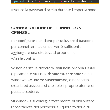
0
openssl 
pkcs12
-
in
user
.pfx
-
nocerts
-
nodes
-
out 
user
.ke
Inserire la password scelta durante l’esportazione.
CONFIGURAZIONE DEL TUNNEL CON
OPENSSL
Per configurare un client per utilizzare il bastione
per connettersi ad un server è sufficiente
aggiungere una direttiva al proprio file
~/.ssh/config
.
Se non esiste la directory
.ssh
nella propria HOME
(tipicamente su Linux
/home/<username>
e su
Windows
C:\Users\<username>
) è necesario
crearla ed assicurarsi che solo il proprio utente ci
possa accedere.
Su Windows si consiglia fortemente di disabilitare
l’ereditarietà dei permessi su quella folder e di