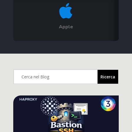

Apple