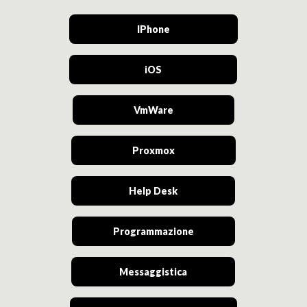
IPhone
iOS
VmWare
Proxmox
Help Desk
Programmazione
Messaggistica