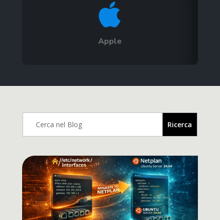

Apple