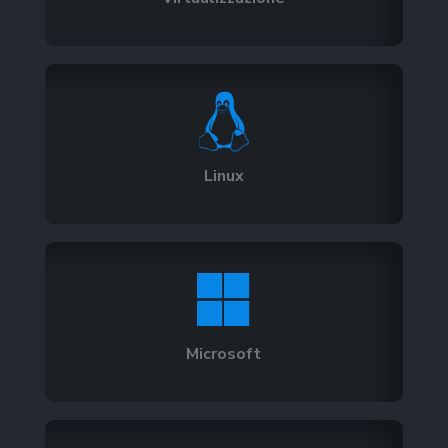

Linux

Microsoft