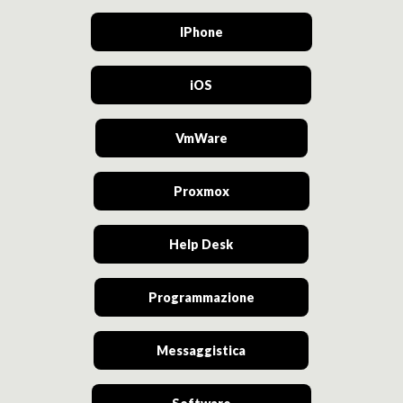
IPhone
iOS
VmWare
Proxmox
Help Desk
Programmazione
Messaggistica