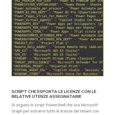
28
"PBI_PREMIUM_PER_USER"
=
"Power BI Premium per Utente"
29
"PHONESYSTEM_VIRTUALUSER"
=
"Teams Phone - Utente virtua
30
"Power_Automate_per_process"
=
"Power Automate per Proce
31
"POWER_BI_PRO_DEPT"
=
"Power BI Pro (Dipartimentale)"
32
"Power_Pages_vTrial_for_Makers"
=
"Power Pages - Trial p
33
"Power_Virtual_Agents"
=
"Copilot Studio (ex Power Virtu
34
"POWERAPPS_DEV"
=
"Power Apps per Sviluppatori (gratuito
35
"POWERAPPS_PER_USER"
=
"Power Apps per Utente"
36
"POWERAPPS_VIRAL"
=
"Power Apps - Trial virale gratuita"
37
"POWERAUTOMATE_ATTENDED_RPA"
=
"Power Automate con RPA A
38
"POWERAUTOMATE_ATTENDED_RPA_DEPT"
=
"Power Automate con 
39
"PROJECT_P1"
=
"Project Plan 1"
40
"Remote_Help_AddOn"
=
"Intune Remote Help (Add-on)"
41
"SPE_E3"
=
"Microsoft 365 E3 (Suite)"
42
"SPE_E5"
=
"Microsoft 365 E5 (Suite)"
43
"STREAM"
=
"Microsoft Stream (Piano classico)"
44
"THREAT_INTELLIGENCE"
=
"Microsoft Defender for Office 3
45
"UNIVERSAL_PRINT"
=
"Universal Print"
46
"VIRTUAL_AGENT_USL"
=
"Copilot Studio - Sessioni aggiunt
47
"WINDOWS_STORE"
=
"Microsoft Store for Business"
SCRIPT CHE ESPORTA LE LICENZE CON LE
RELATIVE UTENZE ASSEGNATARIE
Di seguito lo script PowerShell che usa Microsoft
Graph per estrarre tutte le licenze del tenant con