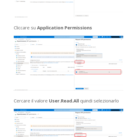
Cliccare su
Application Permissions
Cercare il valore
User.Read.All
quindi selezionarlo