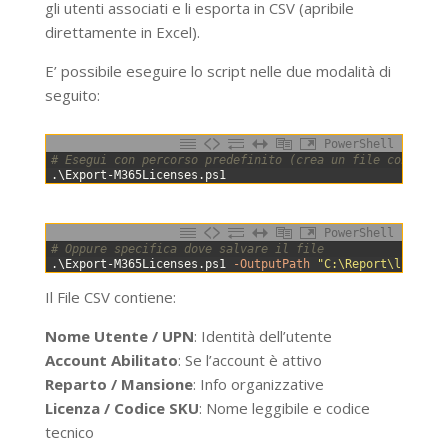
gli utenti associati e li esporta in CSV (apribile
direttamente in Excel).
E’ possibile eseguire lo script nelle due modalità di
seguito:
PowerShell
0
# Esegui con percorso predefinito (crea un file con data
1
.
\
Export-M365Licenses
.
ps1
PowerShell
0
# Oppure specifica dove salvare il file
1
.
\
Export-M365Licenses
.
ps1
-OutputPath
"C:\Report\licenze
Il File CSV contiene:
Nome Utente / UPN
: Identità dell’utente
Account Abilitato
: Se l’account è attivo
Reparto / Mansione
: Info organizzative
Licenza / Codice SKU
: Nome leggibile e codice
tecnico