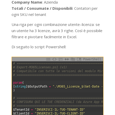
Company Name
: Azienda
Totali / Consumate / Disponibili
: Contatori per
ogni SKU nel tenant
Una riga per ogni combinazione utente–licenza: se
un utente ha 3 licenze, avrà 3 righe. Così è possibile
filtrare e pivotare facilmente in Excel.
Di seguito lo script Powershell:
PowerShell
0
# ======================================================
1
# Export-M365Licenses.ps1 (v1)
2
# Compatibile con tutte le versioni del modulo Microsoft
3
# ======================================================
4
5
param
(
6
[
string
]
$OutputPath
=
".\M365_Licenze_$(Get-Date -Format
7
)
8
9
# ======================================================
10
# CONFIGURA QUI LE TUE CREDENZIALI (da Azure App Registr
11
# ======================================================
12
$TenantId
=
"INSERISCI-IL-TUO-TENANT-ID"
13
$ClientId
=
"INSERISCI-IL-TUO-CLIENT-ID"