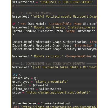
14
$ClientSecret
=
"INSERISCI-IL-TUO-CLIENT-SECRET"
15
# ======================================================
16
17
# ── 0. VERIFICA MODULO ────────────────────────────────
18
Write-Host
"`n[0/4] Verifica modulo Microsoft.Graph..."
19
20
if
(
-not
(
Get-Module
-ListAvailable
-Name
Microsoft
.
Grap
21
Write-Host
" Modulo non trovato. Installazione in corso.
22
Install-Module
Microsoft
.
Graph
-Scope
CurrentUser
-Force
23
}
24
25
Import-Module
Microsoft
.
Graph
.
Authentication
-ErrorActio
26
Import-Module
Microsoft
.
Graph
.
Users
-ErrorAction
Stop
27
Import-Module
Microsoft
.
Graph
.
Identity
.
DirectoryManageme
28
29
Write-Host
" Moduli caricati."
-ForegroundColor
Green
30
31
# ── 1. CONNESSIONE con TOKEN OAUTH DIRETTO ────────────
32
Write-Host
"[1/4] Richiesta token OAuth a Microsoft..."
33
34
try
{
35
$tokenBody
=
@
{
36
grant_type
=
"client_credentials"
37
client_id
=
$ClientId
38
client_secret
=
$ClientSecret
39
scope
=
"https://graph.microsoft.com/.default"
40
}
41
42
$tokenResponse
=
Invoke-RestMethod
`
43
-Uri
"https://login.microsoftonline.com/$TenantId/oauth2