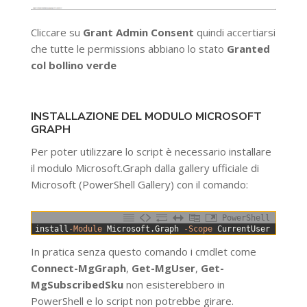
Cliccare su
Grant Admin Consent
quindi accertiarsi
che tutte le permissions abbiano lo stato
Granted
col bollino verde
INSTALLAZIONE DEL MODULO MICROSOFT
GRAPH
Per poter utilizzare lo script è necessario installare
il modulo Microsoft.Graph dalla gallery ufficiale di
Microsoft (PowerShell Gallery) con il comando:
PowerShell
0
install
-Module
Microsoft
.
Graph
-Scope
CurrentUser
-Force
In pratica senza questo comando i cmdlet come
Connect-MgGraph
,
Get-MgUser
,
Get-
MgSubscribedSku
non esisterebbero in
PowerShell e lo script non potrebbe girare.