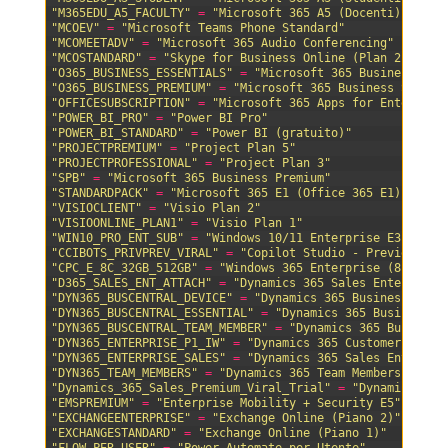
74
"M365EDU_A5_FACULTY"
=
"Microsoft 365 A5 (Docenti)"
75
"MCOEV"
=
"Microsoft Teams Phone Standard"
76
"MCOMEETADV"
=
"Microsoft 365 Audio Conferencing"
77
"MCOSTANDARD"
=
"Skype for Business Online (Plan 2)"
78
"O365_BUSINESS_ESSENTIALS"
=
"Microsoft 365 Business Bas
79
"O365_BUSINESS_PREMIUM"
=
"Microsoft 365 Business Standa
80
"OFFICESUBSCRIPTION"
=
"Microsoft 365 Apps for Enterpris
81
"POWER_BI_PRO"
=
"Power BI Pro"
82
"POWER_BI_STANDARD"
=
"Power BI (gratuito)"
83
"PROJECTPREMIUM"
=
"Project Plan 5"
84
"PROJECTPROFESSIONAL"
=
"Project Plan 3"
85
"SPB"
=
"Microsoft 365 Business Premium"
86
"STANDARDPACK"
=
"Microsoft 365 E1 (Office 365 E1)"
87
"VISIOCLIENT"
=
"Visio Plan 2"
88
"VISIOONLINE_PLAN1"
=
"Visio Plan 1"
89
"WIN10_PRO_ENT_SUB"
=
"Windows 10/11 Enterprise E3"
90
"CCIBOTS_PRIVPREV_VIRAL"
=
"Copilot Studio - Preview vir
91
"CPC_E_8C_32GB_512GB"
=
"Windows 365 Enterprise (8 vCPU,
92
"D365_SALES_ENT_ATTACH"
=
"Dynamics 365 Sales Enterprise
93
"DYN365_BUSCENTRAL_DEVICE"
=
"Dynamics 365 Business Cent
94
"DYN365_BUSCENTRAL_ESSENTIAL"
=
"Dynamics 365 Business C
95
"DYN365_BUSCENTRAL_TEAM_MEMBER"
=
"Dynamics 365 Business
96
"DYN365_ENTERPRISE_P1_IW"
=
"Dynamics 365 Customer Engag
97
"DYN365_ENTERPRISE_SALES"
=
"Dynamics 365 Sales Enterpri
98
"DYN365_TEAM_MEMBERS"
=
"Dynamics 365 Team Members"
99
"Dynamics_365_Sales_Premium_Viral_Trial"
=
"Dynamics 365
100
"EMSPREMIUM"
=
"Enterprise Mobility + Security E5"
101
"EXCHANGEENTERPRISE"
=
"Exchange Online (Piano 2)"
102
"EXCHANGESTANDARD"
=
"Exchange Online (Piano 1)"