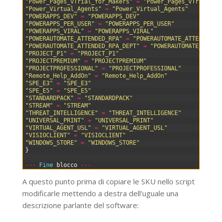
40
"Power_Pages_vTrial_for_Makers"
=
"Power_Pages_vTrial_fo
41
"Power_Virtual_Agents"
=
"Power_Virtual_Agents"
42
"POWERAPPS_DEV"
=
"POWERAPPS_DEV"
43
"POWERAPPS_PER_USER"
=
"POWERAPPS_PER_USER"
44
"POWERAPPS_VIRAL"
=
"POWERAPPS_VIRAL"
45
"POWERAUTOMATE_ATTENDED_RPA"
=
"POWERAUTOMATE_ATTENDED_R
46
"POWERAUTOMATE_ATTENDED_RPA_DEPT"
=
"POWERAUTOMATE_ATTEN
47
"PROJECT_P1"
=
"PROJECT_P1"
48
"PROJECTPREMIUM"
=
"PROJECTPREMIUM"
49
"PROJECTPROFESSIONAL"
=
"PROJECTPROFESSIONAL"
50
"Remote_Help_AddOn"
=
"Remote_Help_AddOn"
51
"SPE_E3"
=
"SPE_E3"
52
"SPE_E5"
=
"SPE_E5"
53
"STANDARDPACK"
=
"STANDARDPACK"
54
"STREAM"
=
"STREAM"
55
"THREAT_INTELLIGENCE"
=
"THREAT_INTELLIGENCE"
56
"UNIVERSAL_PRINT"
=
"UNIVERSAL_PRINT"
57
"VIRTUAL_AGENT_USL"
=
"VIRTUAL_AGENT_USL"
58
"VISIOCLIENT"
=
"VISIOCLIENT"
59
"WINDOWS_STORE"
=
"WINDOWS_STORE"
60
}
61
62
--
-
Fine 
blocco
--
-
A questo punto prima di copiare le SKU nello script
modificarle mettendo a destra dell’uguale una
descrizione parlante del software: