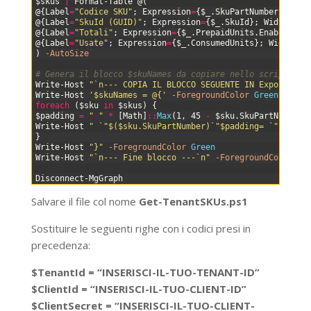
38
$skus
|
Format-Table
@
(
39
@
{
Label
=
"Codice SKU"
;
Expression
=
{
$_
.
SkuPartNumber
}
;
Wid
40
@
{
Label
=
"SkuId (GUID)"
;
Expression
=
{
$_
.
SkuId
}
;
Width
=
38
}
41
@
{
Label
=
"Totali"
;
Expression
=
{
$_
.
PrepaidUnits
.
Enabled
}
;
42
@
{
Label
=
"Usate"
;
Expression
=
{
$_
.
ConsumedUnits
}
;
Width
=
8
}
43
)
-AutoSize
44
45
# Genera il blocco $skuNames da copiare nello script pri
46
Write-Host
"`n--- COPIA IL BLOCCO SEGUENTE IN Export-M36
47
Write-Host
'$skuNames = @{'
-ForegroundColor
Green
48
foreach
(
$sku
in
$skus
)
{
49
$padding
=
" "
*
[
Math
]
::
Max
(
1
,
45
-
$sku
.
SkuPartNumber
.
50
Write-Host
" `"$($sku.SkuPartNumber)`"$padding= `"$($sku
51
}
52
Write-Host
"}"
-ForegroundColor
Green
53
Write-Host
"`n--- Fine blocco ---`n"
-ForegroundColor
Ye
54
55
Disconnect-MgGraph
Salvare il file col nome
Get-TenantSKUs.ps1
Sostituire le seguenti righe con i codici presi in
precedenza:
$TenantId = “INSERISCI-IL-TUO-TENANT-ID”
$ClientId = “INSERISCI-IL-TUO-CLIENT-ID”
$ClientSecret = “INSERISCI-IL-TUO-CLIENT-