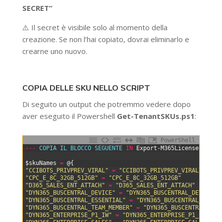
SECRET”
⚠️ Il secret è visibile solo al momento della
creazione. Se non l’hai copiato, dovrai eliminarlo e
crearne uno nuovo.
COPIA DELLE SKU NELLO SCRIPT
Di seguito un output che potremmo vedere dopo
aver eseguito il Powershell
Get-TenantSKUs.ps1
:
PowerShell
0
--
-
COPIA 
IL 
BLOCCO 
SEGUENTE 
IN
Export-M365Licenses
.
ps1
1
2
$skuNames
=
@
{
3
"CCIBOTS_PRIVPREV_VIRAL"
=
"CCIBOTS_PRIVPREV_VIRAL"
4
"CPC_E_8C_32GB_512GB​"
=
"CPC_E_8C_32GB_512GB​"
5
"D365_SALES_ENT_ATTACH"
=
"D365_SALES_ENT_ATTACH"
6
"DYN365_BUSCENTRAL_DEVICE"
=
"DYN365_BUSCENTRAL_DEVICE"
7
"DYN365_BUSCENTRAL_ESSENTIAL"
=
"DYN365_BUSCENTRAL_ESSEN
8
"DYN365_BUSCENTRAL_TEAM_MEMBER"
=
"DYN365_BUSCENTRAL_TEA
9
"DYN365_ENTERPRISE_P1_IW"
=
"DYN365_ENTERPRISE_P1_IW"