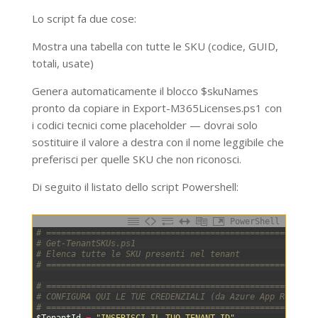
Lo script fa due cose:
Mostra una tabella con tutte le SKU (codice, GUID,
totali, usate)
Genera automaticamente il blocco $skuNames
pronto da copiare in Export-M365Licenses.ps1 con
i codici tecnici come placeholder — dovrai solo
sostituire il valore a destra con il nome leggibile che
preferisci per quelle SKU che non riconosci.
Di seguito il listato dello script Powershell:
PowerShell
0
# ======================================================
1
# Get-TenantSKUs.ps1
2
# Elenca tutte le SKU presenti nel tenant
3
# ======================================================
4
5
# ======================================================
6
# CONFIGURA QUI LE TUE CREDENZIALI (da Azure App Registr
7
# ======================================================