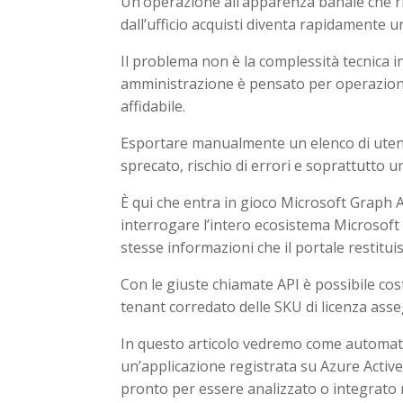
Un’operazione all’apparenza banale che ri
dall’ufficio acquisti diventa rapidamente u
Il problema non è la complessità tecnica i
amministrazione è pensato per operazioni 
affidabile.
Esportare manualmente un elenco di utenti
sprecato, rischio di errori e soprattutto 
È qui che entra in gioco Microsoft Graph A
interrogare l’intero ecosistema Microsoft
stesse informazioni che il portale restituisc
Con le giuste chiamate API è possibile cost
tenant corredato delle SKU di licenza asseg
In questo articolo vedremo come automatiz
un’applicazione registrata su Azure Active
pronto per essere analizzato o integrato 