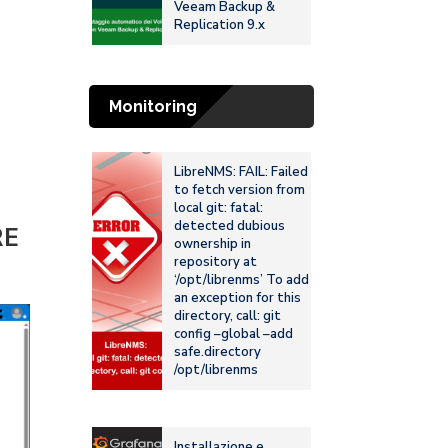
Veeam Backup &
Replication 9.x
Monitoring
LibreNMS: FAIL: Failed
to fetch version from
local git: fatal:
detected dubious
RE
ownership in
repository at
‘/opt/librenms’ To add
an exception for this
directory, call: git
config –global –add
safe.directory
/opt/librenms
Installazione e