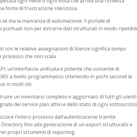
petuta ogni mese o ogni volta che arriva una richiesta
na fonte di frustrazione silenziosa.
n sé ma la mancanza di automazione. Il portale di
puntuali non per estrarre dati strutturati in modo ripetibil
 con le relative assegnazioni di licenze significa tempo
un processo che non scala.
PI: un’interfaccia unificata e potente che consente di
 365 a livello programmatico ottenendo in pochi secondi le
e in molti clic.
ruire un inventario completo e aggiornato di tutti gli utenti
nate dei service plan attivi e dello stato di ogni sottoscrizio
zare l’intero processo dall’autenticazione tramite
 Directory fino alla generazione di un export strutturato e
nei propri strumenti di reporting.