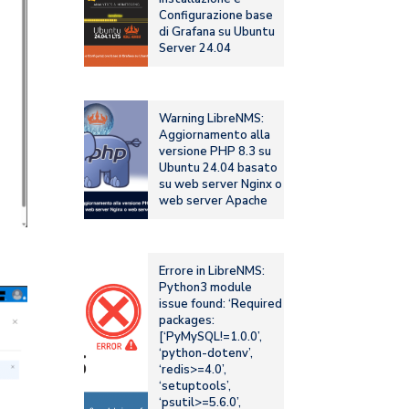
Configurazione base
di Grafana su Ubuntu
Server 24.04
Warning LibreNMS:
Aggiornamento alla
versione PHP 8.3 su
Ubuntu 24.04 basato
su web server Nginx o
web server Apache
Errore in LibreNMS:
Python3 module
issue found: ‘Required
packages:
[‘PyMySQL!=1.0.0’,
‘python-dotenv’,
‘redis>=4.0’,
‘setuptools’,
‘psutil>=5.6.0’,