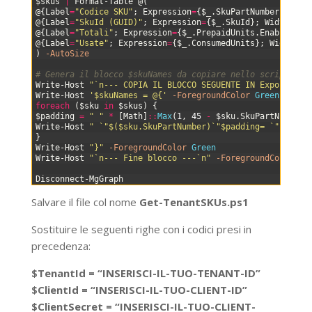
38
$skus
|
Format-Table
@
(
39
@
{
Label
=
"Codice SKU"
;
Expression
=
{
$_
.
SkuPartNumber
}
;
Wid
40
@
{
Label
=
"SkuId (GUID)"
;
Expression
=
{
$_
.
SkuId
}
;
Width
=
38
}
41
@
{
Label
=
"Totali"
;
Expression
=
{
$_
.
PrepaidUnits
.
Enabled
}
;
42
@
{
Label
=
"Usate"
;
Expression
=
{
$_
.
ConsumedUnits
}
;
Width
=
8
}
43
)
-AutoSize
44
45
# Genera il blocco $skuNames da copiare nello script pri
46
Write-Host
"`n--- COPIA IL BLOCCO SEGUENTE IN Export-M36
47
Write-Host
'$skuNames = @{'
-ForegroundColor
Green
48
foreach
(
$sku
in
$skus
)
{
49
$padding
=
" "
*
[
Math
]
::
Max
(
1
,
45
-
$sku
.
SkuPartNumber
.
50
Write-Host
" `"$($sku.SkuPartNumber)`"$padding= `"$($sku
51
}
52
Write-Host
"}"
-ForegroundColor
Green
53
Write-Host
"`n--- Fine blocco ---`n"
-ForegroundColor
Ye
54
55
Disconnect-MgGraph
Salvare il file col nome
Get-TenantSKUs.ps1
Sostituire le seguenti righe con i codici presi in
precedenza:
$TenantId = “INSERISCI-IL-TUO-TENANT-ID”
$ClientId = “INSERISCI-IL-TUO-CLIENT-ID”
$ClientSecret = “INSERISCI-IL-TUO-CLIENT-