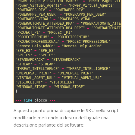
40
"Power_Pages_vTrial_for_Makers"
=
"Power_Pages_vTrial_fo
41
"Power_Virtual_Agents"
=
"Power_Virtual_Agents"
42
"POWERAPPS_DEV"
=
"POWERAPPS_DEV"
43
"POWERAPPS_PER_USER"
=
"POWERAPPS_PER_USER"
44
"POWERAPPS_VIRAL"
=
"POWERAPPS_VIRAL"
45
"POWERAUTOMATE_ATTENDED_RPA"
=
"POWERAUTOMATE_ATTENDED_R
46
"POWERAUTOMATE_ATTENDED_RPA_DEPT"
=
"POWERAUTOMATE_ATTEN
47
"PROJECT_P1"
=
"PROJECT_P1"
48
"PROJECTPREMIUM"
=
"PROJECTPREMIUM"
49
"PROJECTPROFESSIONAL"
=
"PROJECTPROFESSIONAL"
50
"Remote_Help_AddOn"
=
"Remote_Help_AddOn"
51
"SPE_E3"
=
"SPE_E3"
52
"SPE_E5"
=
"SPE_E5"
53
"STANDARDPACK"
=
"STANDARDPACK"
54
"STREAM"
=
"STREAM"
55
"THREAT_INTELLIGENCE"
=
"THREAT_INTELLIGENCE"
56
"UNIVERSAL_PRINT"
=
"UNIVERSAL_PRINT"
57
"VIRTUAL_AGENT_USL"
=
"VIRTUAL_AGENT_USL"
58
"VISIOCLIENT"
=
"VISIOCLIENT"
59
"WINDOWS_STORE"
=
"WINDOWS_STORE"
60
}
61
62
--
-
Fine 
blocco
--
-
A questo punto prima di copiare le SKU nello script
modificarle mettendo a destra dell’uguale una
descrizione parlante del software: