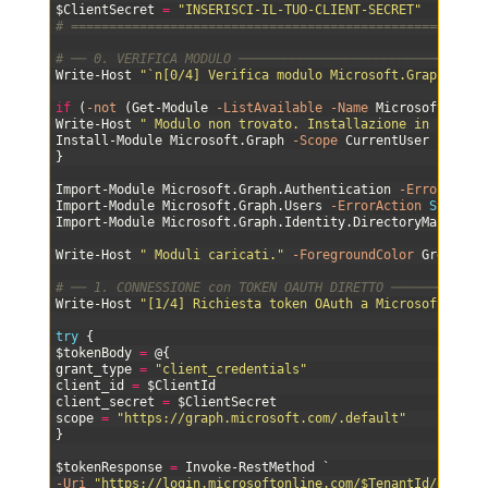
14
$ClientSecret
=
"INSERISCI-IL-TUO-CLIENT-SECRET"
15
# ======================================================
16
17
# ── 0. VERIFICA MODULO ────────────────────────────────
18
Write-Host
"`n[0/4] Verifica modulo Microsoft.Graph..."
19
20
if
(
-not
(
Get-Module
-ListAvailable
-Name
Microsoft
.
Grap
21
Write-Host
" Modulo non trovato. Installazione in corso.
22
Install-Module
Microsoft
.
Graph
-Scope
CurrentUser
-Force
23
}
24
25
Import-Module
Microsoft
.
Graph
.
Authentication
-ErrorActio
26
Import-Module
Microsoft
.
Graph
.
Users
-ErrorAction
Stop
27
Import-Module
Microsoft
.
Graph
.
Identity
.
DirectoryManageme
28
29
Write-Host
" Moduli caricati."
-ForegroundColor
Green
30
31
# ── 1. CONNESSIONE con TOKEN OAUTH DIRETTO ────────────
32
Write-Host
"[1/4] Richiesta token OAuth a Microsoft..."
33
34
try
{
35
$tokenBody
=
@
{
36
grant_type
=
"client_credentials"
37
client_id
=
$ClientId
38
client_secret
=
$ClientSecret
39
scope
=
"https://graph.microsoft.com/.default"
40
}
41
42
$tokenResponse
=
Invoke-RestMethod
`
43
-Uri
"https://login.microsoftonline.com/$TenantId/oauth2