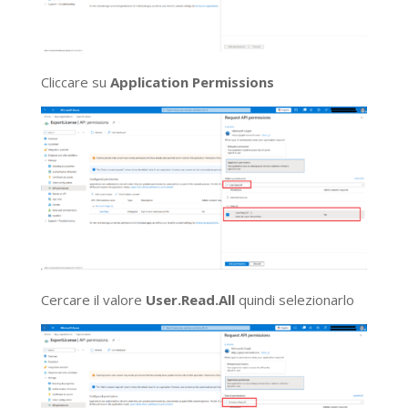
Cliccare su
Application Permissions
Cercare il valore
User.Read.All
quindi selezionarlo