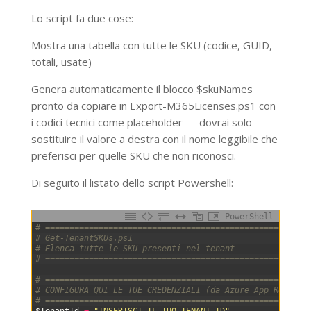
Lo script fa due cose:
Mostra una tabella con tutte le SKU (codice, GUID,
totali, usate)
Genera automaticamente il blocco $skuNames
pronto da copiare in Export-M365Licenses.ps1 con
i codici tecnici come placeholder — dovrai solo
sostituire il valore a destra con il nome leggibile che
preferisci per quelle SKU che non riconosci.
Di seguito il listato dello script Powershell:
PowerShell
0
# ======================================================
1
# Get-TenantSKUs.ps1
2
# Elenca tutte le SKU presenti nel tenant
3
# ======================================================
4
5
# ======================================================
6
# CONFIGURA QUI LE TUE CREDENZIALI (da Azure App Registr
7
# ======================================================