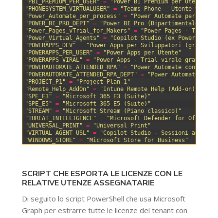
28
"PBI_PREMIUM_PER_USER"
=
"Power BI Premium per Utente"
29
"PHONESYSTEM_VIRTUALUSER"
=
"Teams Phone - Utente virtua
30
"Power_Automate_per_process"
=
"Power Automate per Proce
31
"POWER_BI_PRO_DEPT"
=
"Power BI Pro (Dipartimentale)"
32
"Power_Pages_vTrial_for_Makers"
=
"Power Pages - Trial p
33
"Power_Virtual_Agents"
=
"Copilot Studio (ex Power Virtu
34
"POWERAPPS_DEV"
=
"Power Apps per Sviluppatori (gratuito
35
"POWERAPPS_PER_USER"
=
"Power Apps per Utente"
36
"POWERAPPS_VIRAL"
=
"Power Apps - Trial virale gratuita"
37
"POWERAUTOMATE_ATTENDED_RPA"
=
"Power Automate con RPA A
38
"POWERAUTOMATE_ATTENDED_RPA_DEPT"
=
"Power Automate con 
39
"PROJECT_P1"
=
"Project Plan 1"
40
"Remote_Help_AddOn"
=
"Intune Remote Help (Add-on)"
41
"SPE_E3"
=
"Microsoft 365 E3 (Suite)"
42
"SPE_E5"
=
"Microsoft 365 E5 (Suite)"
43
"STREAM"
=
"Microsoft Stream (Piano classico)"
44
"THREAT_INTELLIGENCE"
=
"Microsoft Defender for Office 3
45
"UNIVERSAL_PRINT"
=
"Universal Print"
46
"VIRTUAL_AGENT_USL"
=
"Copilot Studio - Sessioni aggiunt
47
"WINDOWS_STORE"
=
"Microsoft Store for Business"
SCRIPT CHE ESPORTA LE LICENZE CON LE
RELATIVE UTENZE ASSEGNATARIE
Di seguito lo script PowerShell che usa Microsoft
Graph per estrarre tutte le licenze del tenant con