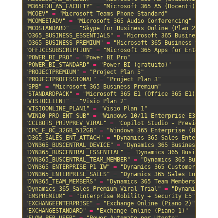
74
"M365EDU_A5_FACULTY"
=
"Microsoft 365 A5 (Docenti)"
75
"MCOEV"
=
"Microsoft Teams Phone Standard"
76
"MCOMEETADV"
=
"Microsoft 365 Audio Conferencing"
77
"MCOSTANDARD"
=
"Skype for Business Online (Plan 2)"
78
"O365_BUSINESS_ESSENTIALS"
=
"Microsoft 365 Business Bas
79
"O365_BUSINESS_PREMIUM"
=
"Microsoft 365 Business Standa
80
"OFFICESUBSCRIPTION"
=
"Microsoft 365 Apps for Enterpris
81
"POWER_BI_PRO"
=
"Power BI Pro"
82
"POWER_BI_STANDARD"
=
"Power BI (gratuito)"
83
"PROJECTPREMIUM"
=
"Project Plan 5"
84
"PROJECTPROFESSIONAL"
=
"Project Plan 3"
85
"SPB"
=
"Microsoft 365 Business Premium"
86
"STANDARDPACK"
=
"Microsoft 365 E1 (Office 365 E1)"
87
"VISIOCLIENT"
=
"Visio Plan 2"
88
"VISIOONLINE_PLAN1"
=
"Visio Plan 1"
89
"WIN10_PRO_ENT_SUB"
=
"Windows 10/11 Enterprise E3"
90
"CCIBOTS_PRIVPREV_VIRAL"
=
"Copilot Studio - Preview vir
91
"CPC_E_8C_32GB_512GB"
=
"Windows 365 Enterprise (8 vCPU,
92
"D365_SALES_ENT_ATTACH"
=
"Dynamics 365 Sales Enterprise
93
"DYN365_BUSCENTRAL_DEVICE"
=
"Dynamics 365 Business Cent
94
"DYN365_BUSCENTRAL_ESSENTIAL"
=
"Dynamics 365 Business C
95
"DYN365_BUSCENTRAL_TEAM_MEMBER"
=
"Dynamics 365 Business
96
"DYN365_ENTERPRISE_P1_IW"
=
"Dynamics 365 Customer Engag
97
"DYN365_ENTERPRISE_SALES"
=
"Dynamics 365 Sales Enterpri
98
"DYN365_TEAM_MEMBERS"
=
"Dynamics 365 Team Members"
99
"Dynamics_365_Sales_Premium_Viral_Trial"
=
"Dynamics 365
100
"EMSPREMIUM"
=
"Enterprise Mobility + Security E5"
101
"EXCHANGEENTERPRISE"
=
"Exchange Online (Piano 2)"
102
"EXCHANGESTANDARD"
=
"Exchange Online (Piano 1)"