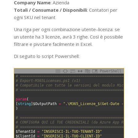
Company Name
: Azienda
Totali / Consumate / Disponibili
: Contatori per
ogni SKU nel tenant
Una riga per ogni combinazione utente–licenza: se
un utente ha 3 licenze, avrà 3 righe. Così è possibile
filtrare e pivotare facilmente in Excel.
Di seguito lo script Powershell:
PowerShell
0
# ======================================================
1
# Export-M365Licenses.ps1 (v1)
2
# Compatibile con tutte le versioni del modulo Microsoft
3
# ======================================================
4
5
param
(
6
[
string
]
$OutputPath
=
".\M365_Licenze_$(Get-Date -Format
7
)
8
9
# ======================================================
10
# CONFIGURA QUI LE TUE CREDENZIALI (da Azure App Registr
11
# ======================================================
12
$TenantId
=
"INSERISCI-IL-TUO-TENANT-ID"
13
$ClientId
=
"INSERISCI-IL-TUO-CLIENT-ID"