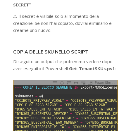
SECRET”
⚠️ Il secret è visibile solo al momento della
creazione. Se non l’hai copiato, dovrai eliminarlo e
crearne uno nuovo.
COPIA DELLE SKU NELLO SCRIPT
Di seguito un output che potremmo vedere dopo
aver eseguito il Powershell
Get-TenantSKUs.ps1
:
PowerShell
0
--
-
COPIA 
IL 
BLOCCO 
SEGUENTE 
IN
Export-M365Licenses
.
ps1
1
2
$skuNames
=
@
{
3
"CCIBOTS_PRIVPREV_VIRAL"
=
"CCIBOTS_PRIVPREV_VIRAL"
4
"CPC_E_8C_32GB_512GB​"
=
"CPC_E_8C_32GB_512GB​"
5
"D365_SALES_ENT_ATTACH"
=
"D365_SALES_ENT_ATTACH"
6
"DYN365_BUSCENTRAL_DEVICE"
=
"DYN365_BUSCENTRAL_DEVICE"
7
"DYN365_BUSCENTRAL_ESSENTIAL"
=
"DYN365_BUSCENTRAL_ESSEN
8
"DYN365_BUSCENTRAL_TEAM_MEMBER"
=
"DYN365_BUSCENTRAL_TEA
9
"DYN365_ENTERPRISE_P1_IW"
=
"DYN365_ENTERPRISE_P1_IW"