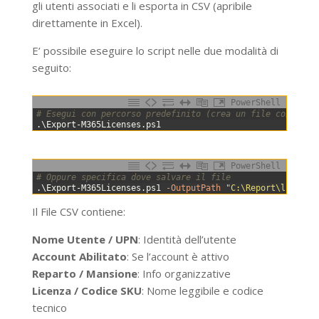
gli utenti associati e li esporta in CSV (apribile
direttamente in Excel).
E’ possibile eseguire lo script nelle due modalità di
seguito:
PowerShell
0
# Esegui con percorso predefinito (crea un file con data
1
.
\
Export-M365Licenses
.
ps1
PowerShell
0
# Oppure specifica dove salvare il file
1
.
\
Export-M365Licenses
.
ps1
-OutputPath
"C:\Report\licenze
Il File CSV contiene:
Nome Utente / UPN
: Identità dell’utente
Account Abilitato
: Se l’account è attivo
Reparto / Mansione
: Info organizzative
Licenza / Codice SKU
: Nome leggibile e codice
tecnico