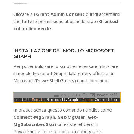
Cliccare su
Grant Admin Consent
quindi accertiarsi
che tutte le permissions abbiano lo stato
Granted
col bollino verde
INSTALLAZIONE DEL MODULO MICROSOFT
GRAPH
Per poter utilizzare lo script è necessario installare
il modulo Microsoft.Graph dalla gallery ufficiale di
Microsoft (PowerShell Gallery) con il comando:
PowerShell
0
install
-Module
Microsoft
.
Graph
-Scope
CurrentUser
-Force
In pratica senza questo comando i cmdlet come
Connect-MgGraph
,
Get-MgUser
,
Get-
MgSubscribedSku
non esisterebbero in
PowerShell e lo script non potrebbe girare.