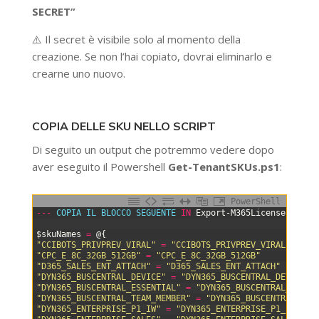
SECRET”
⚠️ Il secret è visibile solo al momento della
creazione. Se non l’hai copiato, dovrai eliminarlo e
crearne uno nuovo.
COPIA DELLE SKU NELLO SCRIPT
Di seguito un output che potremmo vedere dopo
aver eseguito il Powershell
Get-TenantSKUs.ps1
:
PowerShell
0
--
-
COPIA 
IL 
BLOCCO 
SEGUENTE 
IN
Export-M365Licenses
.
ps1
1
2
$skuNames
=
@
{
3
"CCIBOTS_PRIVPREV_VIRAL"
=
"CCIBOTS_PRIVPREV_VIRAL"
4
"CPC_E_8C_32GB_512GB​"
=
"CPC_E_8C_32GB_512GB​"
5
"D365_SALES_ENT_ATTACH"
=
"D365_SALES_ENT_ATTACH"
6
"DYN365_BUSCENTRAL_DEVICE"
=
"DYN365_BUSCENTRAL_DEVICE"
7
"DYN365_BUSCENTRAL_ESSENTIAL"
=
"DYN365_BUSCENTRAL_ESSEN
8
"DYN365_BUSCENTRAL_TEAM_MEMBER"
=
"DYN365_BUSCENTRAL_TEA
9
"DYN365_ENTERPRISE_P1_IW"
=
"DYN365_ENTERPRISE_P1_IW"