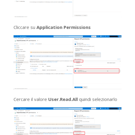
Cliccare su
Application Permissions
Cercare il valore
User.Read.All
quindi selezionarlo