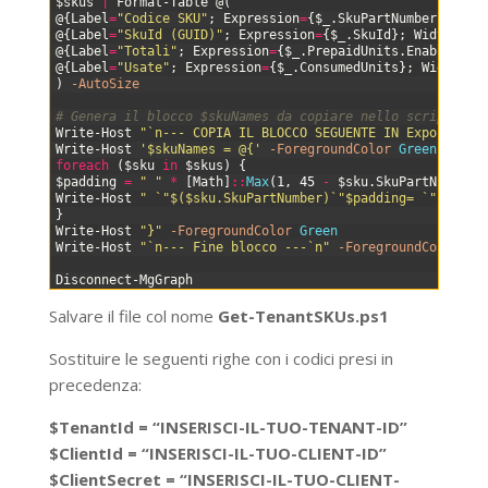
38
$skus
|
Format-Table
@
(
39
@
{
Label
=
"Codice SKU"
;
Expression
=
{
$_
.
SkuPartNumber
}
;
Wid
40
@
{
Label
=
"SkuId (GUID)"
;
Expression
=
{
$_
.
SkuId
}
;
Width
=
38
}
41
@
{
Label
=
"Totali"
;
Expression
=
{
$_
.
PrepaidUnits
.
Enabled
}
;
42
@
{
Label
=
"Usate"
;
Expression
=
{
$_
.
ConsumedUnits
}
;
Width
=
8
}
43
)
-AutoSize
44
45
# Genera il blocco $skuNames da copiare nello script pri
46
Write-Host
"`n--- COPIA IL BLOCCO SEGUENTE IN Export-M36
47
Write-Host
'$skuNames = @{'
-ForegroundColor
Green
48
foreach
(
$sku
in
$skus
)
{
49
$padding
=
" "
*
[
Math
]
::
Max
(
1
,
45
-
$sku
.
SkuPartNumber
.
50
Write-Host
" `"$($sku.SkuPartNumber)`"$padding= `"$($sku
51
}
52
Write-Host
"}"
-ForegroundColor
Green
53
Write-Host
"`n--- Fine blocco ---`n"
-ForegroundColor
Ye
54
55
Disconnect-MgGraph
Salvare il file col nome
Get-TenantSKUs.ps1
Sostituire le seguenti righe con i codici presi in
precedenza:
$TenantId = “INSERISCI-IL-TUO-TENANT-ID”
$ClientId = “INSERISCI-IL-TUO-CLIENT-ID”
$ClientSecret = “INSERISCI-IL-TUO-CLIENT-