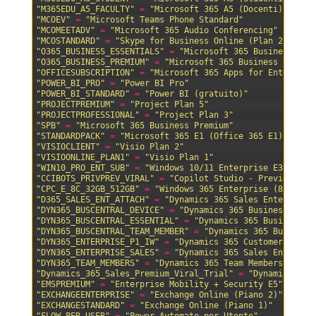
74
"M365EDU_A5_FACULTY"
=
"Microsoft 365 A5 (Docenti)"
75
"MCOEV"
=
"Microsoft Teams Phone Standard"
76
"MCOMEETADV"
=
"Microsoft 365 Audio Conferencing"
77
"MCOSTANDARD"
=
"Skype for Business Online (Plan 2)"
78
"O365_BUSINESS_ESSENTIALS"
=
"Microsoft 365 Business Bas
79
"O365_BUSINESS_PREMIUM"
=
"Microsoft 365 Business Standa
80
"OFFICESUBSCRIPTION"
=
"Microsoft 365 Apps for Enterpris
81
"POWER_BI_PRO"
=
"Power BI Pro"
82
"POWER_BI_STANDARD"
=
"Power BI (gratuito)"
83
"PROJECTPREMIUM"
=
"Project Plan 5"
84
"PROJECTPROFESSIONAL"
=
"Project Plan 3"
85
"SPB"
=
"Microsoft 365 Business Premium"
86
"STANDARDPACK"
=
"Microsoft 365 E1 (Office 365 E1)"
87
"VISIOCLIENT"
=
"Visio Plan 2"
88
"VISIOONLINE_PLAN1"
=
"Visio Plan 1"
89
"WIN10_PRO_ENT_SUB"
=
"Windows 10/11 Enterprise E3"
90
"CCIBOTS_PRIVPREV_VIRAL"
=
"Copilot Studio - Preview vir
91
"CPC_E_8C_32GB_512GB"
=
"Windows 365 Enterprise (8 vCPU,
92
"D365_SALES_ENT_ATTACH"
=
"Dynamics 365 Sales Enterprise
93
"DYN365_BUSCENTRAL_DEVICE"
=
"Dynamics 365 Business Cent
94
"DYN365_BUSCENTRAL_ESSENTIAL"
=
"Dynamics 365 Business C
95
"DYN365_BUSCENTRAL_TEAM_MEMBER"
=
"Dynamics 365 Business
96
"DYN365_ENTERPRISE_P1_IW"
=
"Dynamics 365 Customer Engag
97
"DYN365_ENTERPRISE_SALES"
=
"Dynamics 365 Sales Enterpri
98
"DYN365_TEAM_MEMBERS"
=
"Dynamics 365 Team Members"
99
"Dynamics_365_Sales_Premium_Viral_Trial"
=
"Dynamics 365
100
"EMSPREMIUM"
=
"Enterprise Mobility + Security E5"
101
"EXCHANGEENTERPRISE"
=
"Exchange Online (Piano 2)"
102
"EXCHANGESTANDARD"
=
"Exchange Online (Piano 1)"