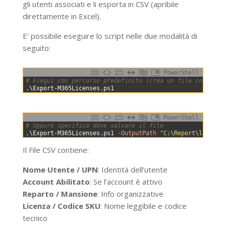
gli utenti associati e li esporta in CSV (apribile
direttamente in Excel).
E’ possibile eseguire lo script nelle due modalità di
seguito:
PowerShell
0
# Esegui con percorso predefinito (crea un file con data
1
.
\
Export-M365Licenses
.
ps1
PowerShell
0
# Oppure specifica dove salvare il file
1
.
\
Export-M365Licenses
.
ps1
-OutputPath
"C:\Report\licenze
Il File CSV contiene:
Nome Utente / UPN
: Identità dell’utente
Account Abilitato
: Se l’account è attivo
Reparto / Mansione
: Info organizzative
Licenza / Codice SKU
: Nome leggibile e codice
tecnico