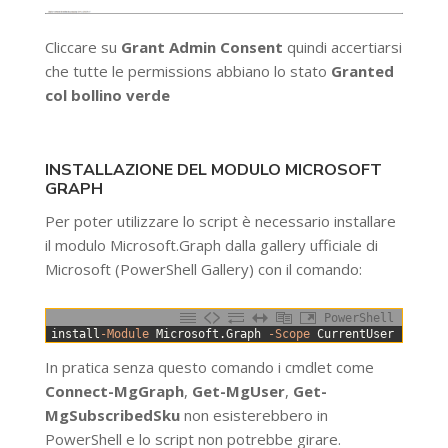
Cliccare su
Grant Admin Consent
quindi accertiarsi
che tutte le permissions abbiano lo stato
Granted
col bollino verde
INSTALLAZIONE DEL MODULO MICROSOFT
GRAPH
Per poter utilizzare lo script è necessario installare
il modulo Microsoft.Graph dalla gallery ufficiale di
Microsoft (PowerShell Gallery) con il comando:
PowerShell
0
install
-Module
Microsoft
.
Graph
-Scope
CurrentUser
-Force
In pratica senza questo comando i cmdlet come
Connect-MgGraph
,
Get-MgUser
,
Get-
MgSubscribedSku
non esisterebbero in
PowerShell e lo script non potrebbe girare.