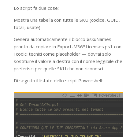
Lo script fa due cose:
Mostra una tabella con tutte le SKU (codice, GUID,
totali, usate)
Genera automaticamente il blocco $skuNames
pronto da copiare in Export-M365Licenses.ps1 con
i codici tecnici come placeholder — dovrai solo
sostituire il valore a destra con il nome leggibile che
preferisci per quelle SKU che non riconosci.
Di seguito il listato dello script Powershell:
PowerShell
0
# ======================================================
1
# Get-TenantSKUs.ps1
2
# Elenca tutte le SKU presenti nel tenant
3
# ======================================================
4
5
# ======================================================
6
# CONFIGURA QUI LE TUE CREDENZIALI (da Azure App Registr
7
# ======================================================