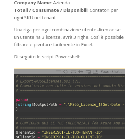
Company Name
: Azienda
Totali / Consumate / Disponibili
: Contatori per
ogni SKU nel tenant
Una riga per ogni combinazione utente–licenza: se
un utente ha 3 licenze, avrà 3 righe. Così è possibile
filtrare e pivotare facilmente in Excel.
Di seguito lo script Powershell:
PowerShell
0
# ======================================================
1
# Export-M365Licenses.ps1 (v1)
2
# Compatibile con tutte le versioni del modulo Microsoft
3
# ======================================================
4
5
param
(
6
[
string
]
$OutputPath
=
".\M365_Licenze_$(Get-Date -Format
7
)
8
9
# ======================================================
10
# CONFIGURA QUI LE TUE CREDENZIALI (da Azure App Registr
11
# ======================================================
12
$TenantId
=
"INSERISCI-IL-TUO-TENANT-ID"
13
$ClientId
=
"INSERISCI-IL-TUO-CLIENT-ID"