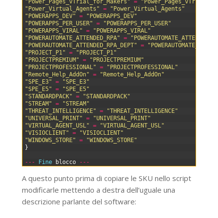
40
"Power_Pages_vTrial_for_Makers"
=
"Power_Pages_vTrial_fo
41
"Power_Virtual_Agents"
=
"Power_Virtual_Agents"
42
"POWERAPPS_DEV"
=
"POWERAPPS_DEV"
43
"POWERAPPS_PER_USER"
=
"POWERAPPS_PER_USER"
44
"POWERAPPS_VIRAL"
=
"POWERAPPS_VIRAL"
45
"POWERAUTOMATE_ATTENDED_RPA"
=
"POWERAUTOMATE_ATTENDED_R
46
"POWERAUTOMATE_ATTENDED_RPA_DEPT"
=
"POWERAUTOMATE_ATTEN
47
"PROJECT_P1"
=
"PROJECT_P1"
48
"PROJECTPREMIUM"
=
"PROJECTPREMIUM"
49
"PROJECTPROFESSIONAL"
=
"PROJECTPROFESSIONAL"
50
"Remote_Help_AddOn"
=
"Remote_Help_AddOn"
51
"SPE_E3"
=
"SPE_E3"
52
"SPE_E5"
=
"SPE_E5"
53
"STANDARDPACK"
=
"STANDARDPACK"
54
"STREAM"
=
"STREAM"
55
"THREAT_INTELLIGENCE"
=
"THREAT_INTELLIGENCE"
56
"UNIVERSAL_PRINT"
=
"UNIVERSAL_PRINT"
57
"VIRTUAL_AGENT_USL"
=
"VIRTUAL_AGENT_USL"
58
"VISIOCLIENT"
=
"VISIOCLIENT"
59
"WINDOWS_STORE"
=
"WINDOWS_STORE"
60
}
61
62
--
-
Fine 
blocco
--
-
A questo punto prima di copiare le SKU nello script
modificarle mettendo a destra dell’uguale una
descrizione parlante del software: