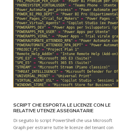
28
"PBI_PREMIUM_PER_USER"
=
"Power BI Premium per Utente"
29
"PHONESYSTEM_VIRTUALUSER"
=
"Teams Phone - Utente virtua
30
"Power_Automate_per_process"
=
"Power Automate per Proce
31
"POWER_BI_PRO_DEPT"
=
"Power BI Pro (Dipartimentale)"
32
"Power_Pages_vTrial_for_Makers"
=
"Power Pages - Trial p
33
"Power_Virtual_Agents"
=
"Copilot Studio (ex Power Virtu
34
"POWERAPPS_DEV"
=
"Power Apps per Sviluppatori (gratuito
35
"POWERAPPS_PER_USER"
=
"Power Apps per Utente"
36
"POWERAPPS_VIRAL"
=
"Power Apps - Trial virale gratuita"
37
"POWERAUTOMATE_ATTENDED_RPA"
=
"Power Automate con RPA A
38
"POWERAUTOMATE_ATTENDED_RPA_DEPT"
=
"Power Automate con 
39
"PROJECT_P1"
=
"Project Plan 1"
40
"Remote_Help_AddOn"
=
"Intune Remote Help (Add-on)"
41
"SPE_E3"
=
"Microsoft 365 E3 (Suite)"
42
"SPE_E5"
=
"Microsoft 365 E5 (Suite)"
43
"STREAM"
=
"Microsoft Stream (Piano classico)"
44
"THREAT_INTELLIGENCE"
=
"Microsoft Defender for Office 3
45
"UNIVERSAL_PRINT"
=
"Universal Print"
46
"VIRTUAL_AGENT_USL"
=
"Copilot Studio - Sessioni aggiunt
47
"WINDOWS_STORE"
=
"Microsoft Store for Business"
SCRIPT CHE ESPORTA LE LICENZE CON LE
RELATIVE UTENZE ASSEGNATARIE
Di seguito lo script PowerShell che usa Microsoft
Graph per estrarre tutte le licenze del tenant con