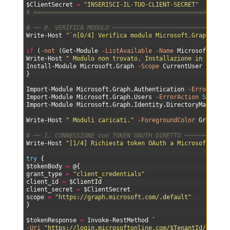
14
$ClientSecret
=
"INSERISCI-IL-TUO-CLIENT-SECRET"
15
# ======================================================
16
17
# ── 0. VERIFICA MODULO ────────────────────────────────
18
Write-Host
"`n[0/4] Verifica modulo Microsoft.Graph..."
19
20
if
(
-not
(
Get-Module
-ListAvailable
-Name
Microsoft
.
Grap
21
Write-Host
" Modulo non trovato. Installazione in corso.
22
Install-Module
Microsoft
.
Graph
-Scope
CurrentUser
-Force
23
}
24
25
Import-Module
Microsoft
.
Graph
.
Authentication
-ErrorActio
26
Import-Module
Microsoft
.
Graph
.
Users
-ErrorAction
Stop
27
Import-Module
Microsoft
.
Graph
.
Identity
.
DirectoryManageme
28
29
Write-Host
" Moduli caricati."
-ForegroundColor
Green
30
31
# ── 1. CONNESSIONE con TOKEN OAUTH DIRETTO ────────────
32
Write-Host
"[1/4] Richiesta token OAuth a Microsoft..."
33
34
try
{
35
$tokenBody
=
@
{
36
grant_type
=
"client_credentials"
37
client_id
=
$ClientId
38
client_secret
=
$ClientSecret
39
scope
=
"https://graph.microsoft.com/.default"
40
}
41
42
$tokenResponse
=
Invoke-RestMethod
`
43
-Uri
"https://login.microsoftonline.com/$TenantId/oauth2