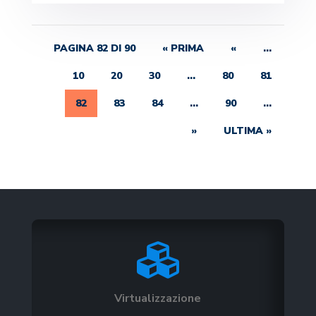
PAGINA 82 DI 90
« PRIMA
«
...
10
20
30
...
80
81
82
83
84
...
90
...
»
ULTIMA »

Virtualizzazione