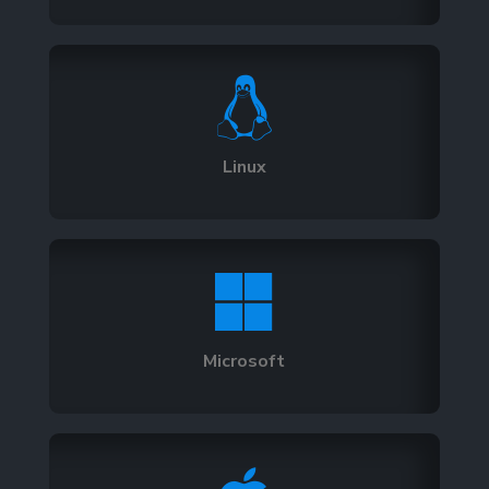

Linux

Microsoft