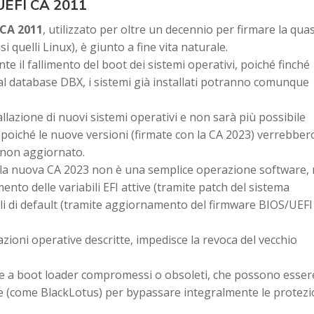
 UEFI CA 2011
 CA 2011
, utilizzato per oltre un decennio per firmare la quas
si quelli Linux), è giunto a fine vita naturale.
 il fallimento del boot dei sistemi operativi, poiché finché
l database DBX, i sistemi già installati potranno comunque
stallazione di nuovi sistemi operativi e non sarà più possibile
r, poiché le nuove versioni (firmate con la CA 2023) verrebber
 non aggiornato.
on la nuova CA 2023 non è una semplice operazione software,
ento delle variabili EFI attive (tramite patch del sistema
ili di default (tramite aggiornamento del firmware BIOS/UEFI
azioni operative descritte, impedisce la revoca del vecchio
ile a boot loader compromessi o obsoleti, che possono esser
e (come BlackLotus) per bypassare integralmente le protezi