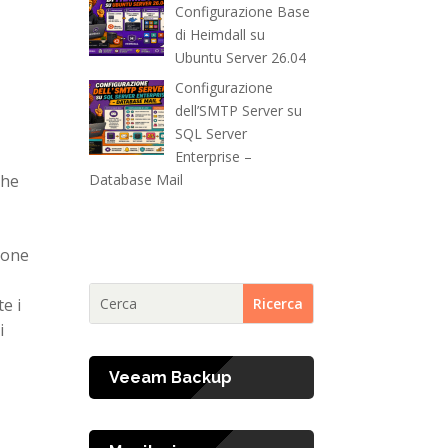
Configurazione Base
di Heimdall su
Ubuntu Server 26.04
i
Configurazione
dell’SMTP Server su
SQL Server
Enterprise –
Database Mail
che
zione
e i
i
Veeam Backup