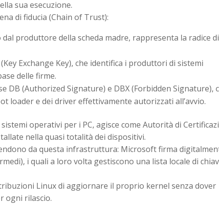
della sua esecuzione.
ena di fiducia (Chain of Trust):
ato dal produttore della scheda madre, rappresenta la radice d
(Key Exchange Key), che identifica i produttori di sistemi
base delle firme.
se DB (Authorized Signature) e DBX (Forbidden Signature), 
ot loader e dei driver effettivamente autorizzati all’avvio.
sistemi operativi per i PC, agisce come Autorità di Certifica
allate nella quasi totalità dei dispositivi.
endono da questa infrastruttura: Microsoft firma digitalment
rmedi), i quali a loro volta gestiscono una lista locale di chiav
tribuzioni Linux di aggiornare il proprio kernel senza dover
 ogni rilascio.