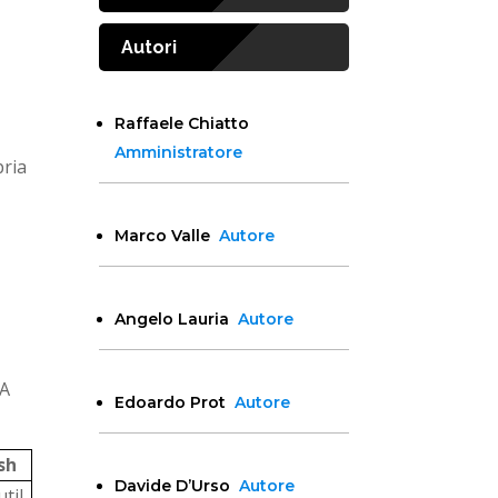
Autori
Raffaele Chiatto
Amministratore
pria
Marco Valle
Autore
Angelo Lauria
Autore
CA
Edoardo Prot
Autore
sh
Davide D’Urso
Autore
til