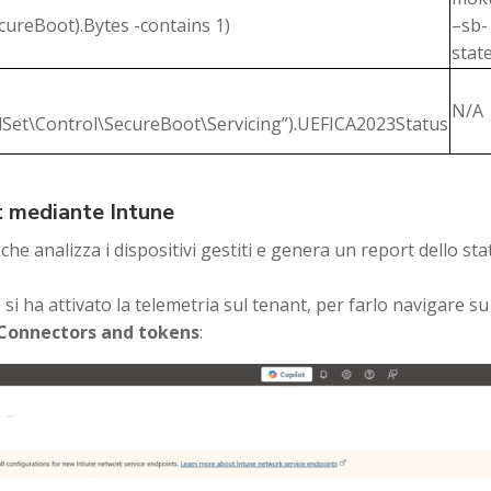
ureBoot).Bytes -contains 1)
–sb-
stat
N/A
et\Control\SecureBoot\Servicing”).UEFICA2023Status
t mediante Intune
he analizza i dispositivi gestiti e genera un report dello sta
si ha attivato la telemetria sul tenant, per farlo navigare su
Connectors and tokens
: