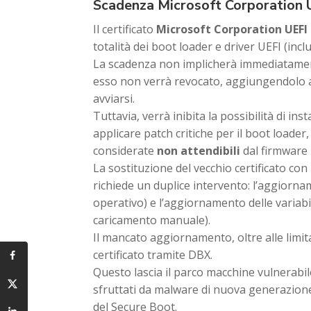
Scadenza Microsoft Corporation
Il certificato
Microsoft Corporation UEFI
totalità dei boot loader e driver UEFI (inclu
La scadenza non implicherà immediatamente
esso non verrà revocato, aggiungendolo a
avviarsi.
Tuttavia, verrà inibita la possibilità di in
applicare patch critiche per il boot loade
considerate
non attendibili
dal firmware
La sostituzione del vecchio certificato c
richiede un duplice intervento: l’aggiornam
operativo) e l’aggiornamento delle variab
caricamento manuale).
Il mancato aggiornamento, oltre alle limit
certificato tramite DBX.
Questo lascia il parco macchine vulnerab
sfruttati da malware di nuova generazion
del Secure Boot.