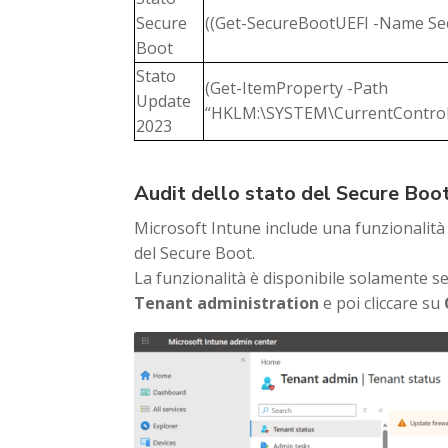
Secure
((Get-SecureBootUEFI -Name Sec
Boot
Stato
(Get-ItemProperty -Path
Update
“HKLM:\SYSTEM\CurrentControlS
2023
Audit dello stato del Secure Boo
Microsoft Intune include una funzionalità c
del Secure Boot.
La funzionalità è disponibile solamente se 
Tenant administration
e poi cliccare su