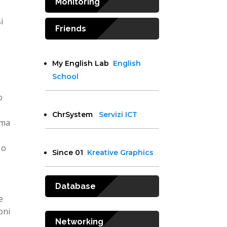
Monitoring
i
Friends
My English Lab
English
School
o
ChrSystem
Servizi ICT
 ma
 o
Since 01
Kreative Graphics
Database
e
oni
Networking