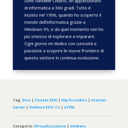
Sono Raffaele Chiatto, un appassionato
di informatica a 360 gradi. Tutto è
iniziato nel 1996, quando ho scoperto il
mondo dell'informatica grazie a
Windows 95, e da quel momento non ho
più smesso di esplorare e imparare.
Ogni giorno mi dedico con curiosità e
passione a scoprire le nuove frontiere di
questo settore in continua evoluzione.
Tag:
bios
|
Cluster ESXi
|
Key Providers
|
vCenter
Server
|
VmWare ESXi 7.x
|
vTPM
Categorie:
Virtualizzazione
|
VmWare